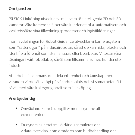
Om tjänsten
På SICK Linköping utvecklar vi mjukvara för intelligenta 2D och 3D-
kameror. Våra kameror hjälper våra kunder att bl.a. automatisera och
kvalitetssäkra sina tillverkningsprocesser och logistiklösningar.
Inom avdelningen för Robot Guidance utvecklar vi kamerasystem
som ”sätter ögon” på industrirobotar, så att de kan hitta, plocka och
identifiera föremål som ska hanteras eller bearbetas. Vi testar våra
lösningar i vårt robotlabb, såväl som tillsammans med kunder ute i
industrin.
Att arbeta tillsammans och dela erfarenhet och kunskap med
varandra värdesätts högt på vår arbetsplats och vi samarbetar tätt
såväl med våra kollegor globalt som i Linköping.
Vi erbjuder dig
Omväxlande arbetsuppgifter med utrymme att
experimentera.
En dynamisk arbetsmiljö där du stimuleras och
vidareutvecklas inom områden som bildbehandling och