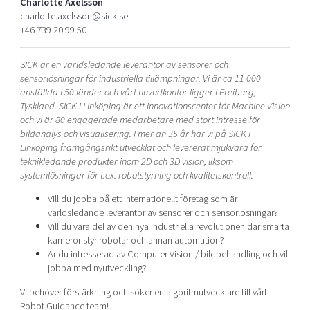
Charlotte Axelsson
Shaping cities and regions
Our community of companies
Upscaling
charlotte.axelsson@sick.se
+46 739 20 99 50
Projects
Today's lunch in Mjärdevi
Talent & skills
Publications
Startup & industry collaboration
S
ICK är en världsledande leverantör av sensorer och
Bright East
Project toolbox
Offers to boost your business
sensorlösningar för industriella tillämpningar. Vi är ca 11 000
East Sweden Tech Women
anställda i 50 länder och vårt huvudkontor ligger i Freiburg,
Tyskland. SICK i Linköping är ett innovationscenter för Machine Vision
Reversed mentorship
och vi är 80 engagerade medarbetare med stort intresse för
Our clusters
bildanalys och visualisering. I mer än 35 år har vi på SICK i
Funding opportunities
Linköping framgångsrikt utvecklat och levererat mjukvara för
teknikledande produkter inom 2D och 3D vision, liksom
Current offers and activities
systemlösningar för t.ex. robotstyrning och kvalitetskontroll.
Reach out to us
Vill du jobba på ett internationellt företag som är
Locations
världsledande leverantör av sensorer och sensorlösningar?
Vill du vara del av den nya industriella revolutionen där smarta
kameror styr robotar och annan automation?
Är du intresserad av Computer Vision / bildbehandling och vill
jobba med nyutveckling?
Vi behöver förstärkning och söker en algoritmutvecklare till vårt
Robot Guidance team!