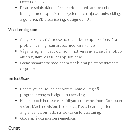
Deep Learning.
En arbetsplats där du får samarbeta med kompetenta
kollegor med expertis inom system- och mjukvaruutveckling,
algoritmer, 3D-visualisering, design och UI.
Vi söker dig som
Är nyfiken, teknikintresserad och drivs av applikationsnära
problemlösning i samarbete med våra kunder.
Vågar ta egna initiativ och som motiveras av att se våra robot-
vision system lösa kundapplikationer.
Gärna samarbetar med andra och bidrar på ett positivt sätt i
en grupp.
Du behöver
För att lyckas i rollen behöver du vara duktig på
programmering och algoritmutveckling.
Kunskap och intresse eller tidigare erfarenhet inom Computer
Vision, Machine Vision, bildanalys, Deep Learning eller
angränsande områden är också en förutsättning.
Goda språkkunskaper i engelska.
Övrigt