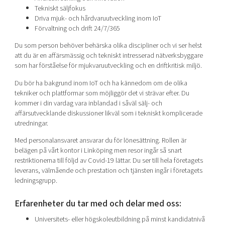
Tekniskt säljfokus
Driva mjuk- och hårdvaruutveckling inom IoT
Förvaltning och drift 24/7/365
Du som person behöver behärska olika discipliner och vi ser helst
att du är en affärsmässig och tekniskt intresserad nätverksbyggare
som har förståelse för mjukvaruutveckling och en driftkritisk miljö.
Du bör ha bakgrund inom IoT och ha kännedom om de olika
tekniker och plattformar som möjliggör det vi strävar efter. Du
kommer i din vardag vara inblandad i såväl sälj- och
affärsutvecklande diskussioner likväl som i tekniskt komplicerade
utredningar.
Med personalansvaret ansvarar du för lönesättning. Rollen är
belägen på vårt kontor i Linköping men resor ingår så snart
restriktionerna till följd av Covid-19 lättar. Du ser till hela företagets
leverans, välmående och prestation och tjänsten ingår i företagets
ledningsgrupp.
Erfarenheter du tar med och delar med oss:
Universitets- eller högskoleutbildning på minst kandidatnivå