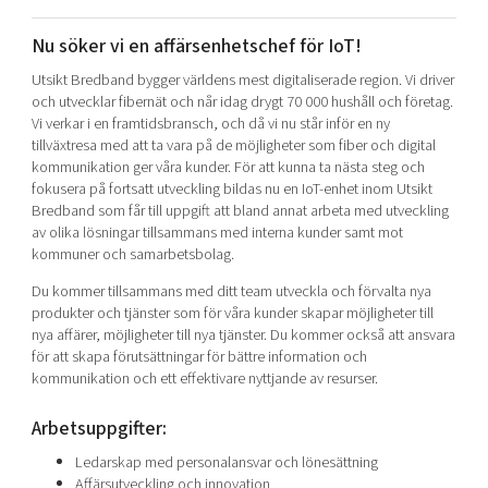
Shaping cities and regions
Our community of companies
Upscaling
Nu söker vi en affärsenhetschef för IoT!
Projects
Today's lunch in Mjärdevi
Talent & skills
Utsikt Bredband bygger världens mest digitaliserade region. Vi driver
Publications
Startup & industry collaboration
och utvecklar fibernät och når idag drygt 70 000 hushåll och företag.
Bright East
Project toolbox
Offers to boost your business
Vi verkar i en framtidsbransch, och då vi nu står inför en ny
East Sweden Tech Women
tillväxtresa med att ta vara på de möjligheter som fiber och digital
kommunikation ger våra kunder. För att kunna ta nästa steg och
Reversed mentorship
fokusera på fortsatt utveckling bildas nu en IoT-enhet inom Utsikt
Our clusters
Bredband som får till uppgift att bland annat arbeta med utveckling
Funding opportunities
av olika lösningar tillsammans med interna kunder samt mot
kommuner och samarbetsbolag.
Current offers and activities
Du kommer tillsammans med ditt team utveckla och förvalta nya
Reach out to us
produkter och tjänster som för våra kunder skapar möjligheter till
Locations
nya affärer, möjligheter till nya tjänster. Du kommer också att ansvara
för att skapa förutsättningar för bättre information och
kommunikation och ett effektivare nyttjande av resurser.
Arbetsuppgifter:
Ledarskap med personalansvar och lönesättning
Affärsutveckling och innovation