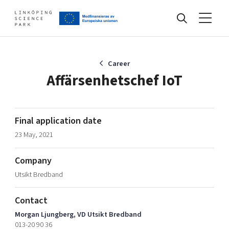
Events
Career
Affärsenhetschef IoT
Find your network
Final application date
23 May, 2021
Develop your company
Artificial intelligence
Company
Cybersecurity
About
Utsikt Bredband
Internet of Things
Upgrade your skills & master new ones
Manufacturing industries
Contact
Global talent
Morgan Ljungberg, VD Utsikt Bredband
Visual technologies
Our story, mission & vision
40 years anniversary
013-20 90 36
Tech startups