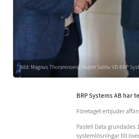
Bild: Magnus Thorarensen | Kujtim Salihu VD BRP Sys
BRP Systems AB har tec
Företaget erbjuder affär
Pastell Data grundades 
systemlösningar till öve