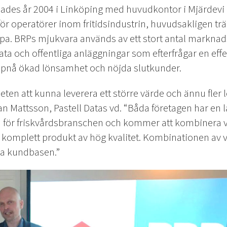
ades år 2004 i Linköping med huvudkontor i Mjärdevi 
ör operatörer inom fritidsindustrin, huvudsakligen tr
a. BRPs mjukvara används av ett stort antal marknad
ta och offentliga anläggningar som efterfrågar en effe
uppnå ökad lönsamhet och nöjda slutkunder.
eten att kunna leverera ett större värde och ännu fler l
an Mattsson, Pastell Datas vd. “Båda företagen har en 
för friskvårdsbranschen och kommer att kombinera v
komplett produkt av hög kvalitet. Kombinationen av 
 kundbasen.”