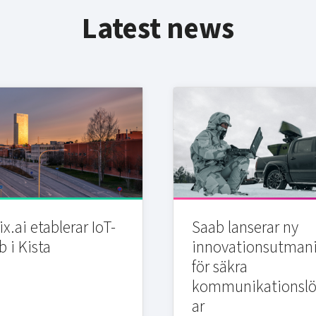
Latest news
x.ai etablerar IoT-
Saab lanserar ny
b i Kista
innovationsutman
för säkra
kommunikationslö
ar