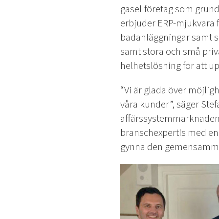
gasellföretag som grund
erbjuder ERP-mjukvara f
badanläggningar samt sp
samt stora och små priva
helhetslösning för att 
“Vi är glada över möjligh
våra kunder”, säger Stef
affärssystemmarknaden 
branschexpertis med en 
gynna den gemensamma