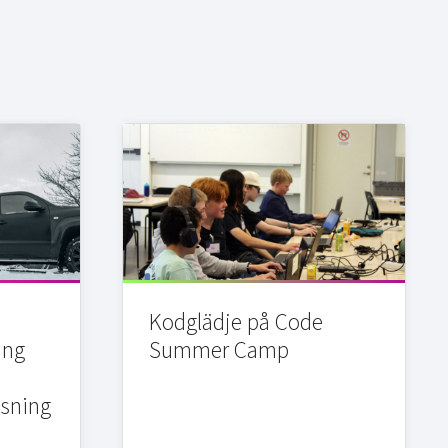
Kodglädje på Code
ing
Summer Camp
sning