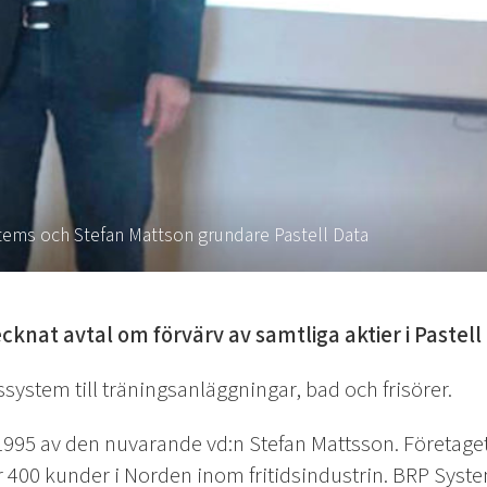
tems och Stefan Mattson grundare Pastell Data
knat avtal om förvärv av samtliga aktier i Pastell
ssystem till träningsanläggningar, bad och frisörer.
1995 av den nuvarande vd:n Stefan Mattsson. Företaget
r 400 kunder i Norden inom fritidsindustrin. BRP Systems