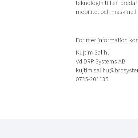
teknologin till en bred
mobilitet och maskinell i
För mer information kon
Kujtim Salihu
Vd BRP Systems AB
kujtim.salihu@brpsyste
0735-201135