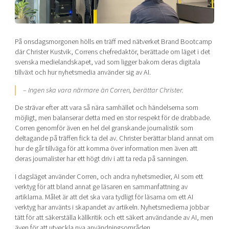
Shaping cities and regions
Our community of companies
Upscaling
Projects
Today's lunch in Mjärdevi
Talent & skills
Publications
På onsdagsmorgonen hölls en träff med nätverket Brand Bootcamp
Startup & industry collaboration
Bright East
där Christer Kustvik, Correns chefredaktör, berättade om läget i det
Project toolbox
Offers to boost your business
svenska medielandskapet, vad som ligger bakom deras digitala
East Sweden Tech Women
tillväxt och hur nyhetsmedia använder sig av AI.
Reversed mentorship
–
Ingen ska vara närmare än Corren, berättar Christer.
Our clusters
Funding opportunities
De strävar efter att vara så nära samhället och händelserna som
möjligt, men balanserar detta med en stor respekt för de drabbade.
Current offers and activities
Corren genomför även en hel del granskande journalistik som
Reach out to us
deltagande på träffen fick ta del av. Christer berättar bland annat om
hur de går tillväga för att komma över information men även att
Locations
deras journalister har ett högt driv i att ta reda på sanningen.
I dagsläget använder Corren, och andra nyhetsmedier, AI som ett
verktyg för att bland annat ge läsaren en sammanfattning av
artiklarna. Målet är att det ska vara tydligt för läsarna om ett AI
verktyg har använts i skapandet av artikeln. Nyhetsmedierna jobbar
tätt för att säkerställa källkritik och ett säkert användande av AI, men
även för att utveckla nya användningsområden.