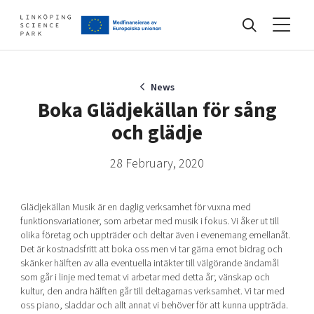
Events
News
Boka Glädjekällan för sång
och glädje
Find your network
28 February, 2020
Develop your company
Artificial intelligence
Glädjekällan Musik är en daglig verksamhet för vuxna med
Cybersecurity
funktionsvariationer, som arbetar med musik i fokus. Vi åker ut till
olika företag och uppträder och deltar även i evenemang emellanåt.
About
Internet of Things
Det är kostnadsfritt att boka oss men vi tar gärna emot bidrag och
Upgrade your skills & master new ones
Manufacturing industries
skänker hälften av alla eventuella intäkter till välgörande ändamål
som går i linje med temat vi arbetar med detta år; vänskap och
Global talent
kultur, den andra hälften går till deltagarnas verksamhet. Vi tar med
Visual technologies
Our story, mission & vision
40 years anniversary
oss piano, sladdar och allt annat vi behöver för att kunna uppträda.
Tech startups