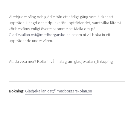
Shaping cities and regions
Our community of companies
Upscaling
Projects
Today's lunch in Mjärdevi
Talent & skills
Vi erbjuder sång och glädje från ett härligt gäng som älskar att
Publications
uppträda. Längd och tidpunkt för uppträdandet, samt vilka låtar vi
Startup & industry collaboration
Bright East
kör bestäms enligt överenskommelse. Maila oss på
Project toolbox
Offers to boost your business
Gladjekallan.ost@medborgarskolan.se
om ni vill boka in ett
East Sweden Tech Women
uppträdande under våren.
Reversed mentorship
Our clusters
Funding opportunities
Vill du veta mer? Kolla in vår instagram gladjekallan_linkoping
Current offers and activities
Reach out to us
Locations
Bokning:
Gladjekallan.ost@medborgarskolan.se