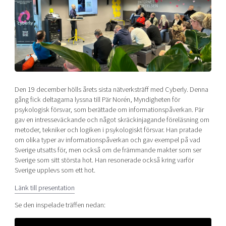
Shaping cities and regions
Our community of companies
Upscaling
Projects
Today's lunch in Mjärdevi
Talent & skills
Publications
Startup & industry collaboration
Bright East
Project toolbox
Offers to boost your business
East Sweden Tech Women
Reversed mentorship
Den 19 december hölls årets sista nätverksträff med Cyberly. Denna
Our clusters
Funding opportunities
gång fick deltagarna lyssna till Pär Norén, Myndigheten för
psykologisk försvar, som berättade om informationspåverkan. Pär
Current offers and activities
gav en intresseväckande och något skräckinjagande föreläsning om
metoder, tekniker och logiken i psykologiskt försvar. Han pratade
Reach out to us
om olika typer av informationspåverkan och gav exempel på vad
Locations
Sverige utsatts för, men också om de främmande makter som ser
Sverige som sitt största hot. Han resonerade också kring varför
Sverige upplevs som ett hot.
Länk till presentation
Se den inspelade träffen nedan: