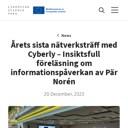
Events
News
Årets sista nätverksträff med
Cyberly – Insiktsfull
Find your network
föreläsning om
informationspåverkan av Pär
Develop your company
Norén
Artificial intelligence
Cybersecurity
20 December, 2023
About
Internet of Things
Upgrade your skills & master new ones
Manufacturing industries
Global talent
Visual technologies
Our story, mission & vision
40 years anniversary
Tech startups