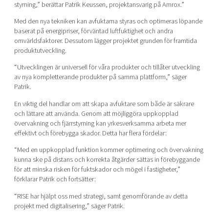
styrning,” berättar Patrik Keussen, projektansvarig på Amrox.”
Med den nya tekniken kan avfuktarna styras och optimeras löpande
baserat på energipriser, förväntad luftfuktighet och andra
omvärldsfaktorer. Dessutom lägger projektet grunden för framtida
produktutveckling.
“Utvecklingen är universell för våra produkter och tillåter utveckling
av nya kompletterande produkter på samma plattform,” säger
Patrik.
En viktig del handlar om att skapa avfuktare som både är säkrare
och lättare att använda. Genom att möjliggöra uppkopplad
övervakning och fjärrstyrning kan yrkesverksamma arbeta mer
effektivt och förebygga skador. Detta har flera fördelar:
“Med en uppkopplad funktion kommer optimering och övervakning
kunna ske på distans och korrekta åtgärder sättas in förebyggande
för att minska risken för fuktskador och mögel i fastigheter,”
förklarar Patrik och fortsätter:
“RISE har hjälpt oss med strategi, samt genomförande av detta
projekt med digitalisering,” säger Patrik.