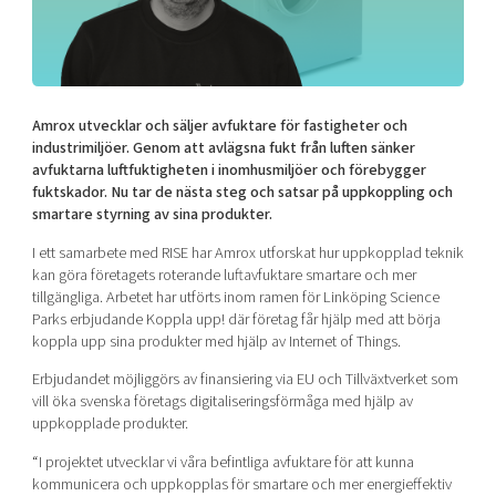
Shaping cities and regions
Our community of companies
Upscaling
Projects
Today's lunch in Mjärdevi
Talent & skills
Publications
Startup & industry collaboration
Bright East
Project toolbox
Offers to boost your business
Amrox utvecklar och säljer avfuktare för fastigheter och
East Sweden Tech Women
industrimiljöer. Genom att avlägsna fukt från luften sänker
avfuktarna luftfuktigheten i inomhusmiljöer och förebygger
Reversed mentorship
fuktskador. Nu tar de nästa steg och satsar på uppkoppling och
Our clusters
Funding opportunities
smartare styrning av sina produkter.
I ett samarbete med RISE har Amrox utforskat hur uppkopplad teknik
Current offers and activities
kan göra företagets roterande luftavfuktare smartare och mer
Reach out to us
tillgängliga. Arbetet har utförts inom ramen för Linköping Science
Parks erbjudande Koppla upp! där företag får hjälp med att börja
Locations
koppla upp sina produkter med hjälp av Internet of Things.
Erbjudandet möjliggörs av finansiering via EU och Tillväxtverket som
vill öka svenska företags digitaliseringsförmåga med hjälp av
uppkopplade produkter.
“I projektet utvecklar vi våra befintliga avfuktare för att kunna
kommunicera och uppkopplas för smartare och mer energieffektiv