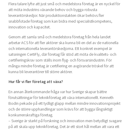
Flera talare lyfte att just små och medelstora företag är en nyckel för
att möta industrins växande behov och bygga robusta
leverantörskedjor. När produktionstakten ökar behövs fler
snabbfotade företag som kan bidra med specialistkompetens,
innovation och kapacitet.
Genom att samla små och medelstora företag från hela landet
arbetar ACS för att fler aktörer ska kunna bli en del av de nationella
och internationella leverantörskedjorna. Ett konkret exempel är
satsningen CertiFly, där företag får stöd att möta de kvalitets- och
certifieringskrav som ställs inom flyg- och försvarsindustrin. För
många mindre företag är certifiering en avgörande tröskel för att
kunna bli leverantörer till större aktörer.
Hur får vi fler företag att växa?
En annan återkommande fråga var hur Sverige skapar bättre
förutsättningar för teknikföretag att växa internationellt. Kenneth
Bodin pekade på ett tydligt glapp mellan mindre innovationsprojekt
och de större upphandlingar som krävs för att bygga långsiktigt
konkurrenskraftiga företag.
– Sverige är starkt på forskning och innovation men betydligt svagare
på att skala upp teknikföretag. Det är ett stort hål mellan att vara ett