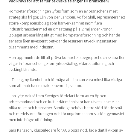
Vad krävs för att få fler tekniska talanger till branschen?
Kompetensförsörjningen lyftes fram som en av branschens mest
strategiska frågor. Elin von der Lancken, vd för Skill, representerar ett
större kompetensbolag som har verksamhet inom flera
industribranscher med en omsättning på 1,2 miljarder kronor.
Bolaget arbetar långsiktigt med kompetensförsörjning och har de
senaste åren investerat betydande resurser i utvecklingsinsatser
tillsammans med industrin.
Hon uppmuntrade till att pröva kompetensbegreppet och skapa fler
vägar in i branschen genom yrkesväxling, vidareutbildning och
livslångt lärande.
– Talang, nyfikenhet och förmåga att lära kan vara minst lika viktiga
som att matcha en exakt kravprofil, sa hon.
Hon lyfte också fram Sveriges fördelar i form av en öppen
arbetsmarknad och en kultur där människor kan utvecklas mellan
olika roller och branscher. Samtidigt behövs bättre stöd för de små
och medelstora företagen och för ungdomar som slutfört gymnasiet
men inte högre utbildning.
Sara Karlsson, klusterledare för ACS östra nod, lade därtill vikten av