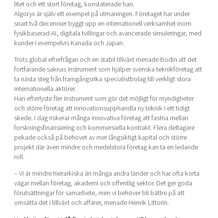
litet och ett stort företag, konstaterade han.
Algoryx är själv ett exempel på utmaningen. Företaget har under
snart två decennier byggt upp en internationell verksamhet inom
fysikbaserad AI, digitala tvillingar och avancerade simuleringar, med
kunder i exempelvis Kanada och Japan.
Trots global efterfrågan och en stabil tillväxt menade Bodin att det
fortfarande saknas instrument som hjälper svenska teknikföretag att
ta nästa steg från framgångsrika specialistbolag till verkligt stora
internationella aktörer.
Han efterlyste fler instrument som gör det möjligt för myndigheter
och större företag att innovationsupphandla ny teknik i ett tidigt
skede. I dag riskerar många innovativa företag att fastna mellan
forskningsfinansiering och kommersiella kontrakt. Flera deltagare
pekade också på behovet av mer långsiktigt kapital och större
projekt där även mindre och medelstora företag kan ta en ledande
roll.
– Vi är mindre hierarkiska än många andra länder och har ofta korta
vägar mellan företag, akademi och offentlig sektor. Det ger goda
förutsättningar för samarbete, men vi behöver bli bättre på att
omsätta det i tillväxt och affärer, menade Henrik Littorin.