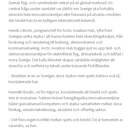
Svensk flyg- och rymdindustri verkar på en global marknad. En
central fråga under samtalet var därför om Sverige ska fortsätta
utveckla hela innovationskedjan eller fokusera på utvalda områden
där landet kan ta en tydligare internationell ledarroll.
Henrik Littorin, programchef för Arctic Aviation Hub, lyfte fram
Sveriges unika styrka i att kunna hantera hela utvecklingskedjan, från
forskning och simulering till testning, demonstration och
kommersialisering. Arctic Aviation Hub bygger just nu upp test- och
demonstrationsmiljöer för elektrifierat flyg, drönarteknik och luftfart i
norra Sverige. Det kalla klimatet skapar särskilda möjligheter att
utveckla och verifiera ny teknik under krävande förhållanden.
– Bredden är en av Sveriges stora styrkor men spets behövs också,
konstaterade han.
Kenneth Bodin, vd för Algoryx, konstaterade att bredd och spets
inte är motsatser. Tvärtom kräver framgångsrika innovationsmiljöer
både specialiserad kompetens och starka samarbeten mellan stora
företag, mindre teknikbolag, akademi och offentlig sektor.
– Det finns ingen konflikt mellan spets och bredd. De är beroende av
varandra, sa han.