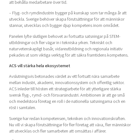
att behålla medarbetare över tid.
– Flyg- och rymdindustrin bygger på kunskap som tar många år att
utveckla. Sverige behöver skapa förutsättningar för att människor
stannar, utvecklas och bygger djup kompetens inom området.
Panelen lyfte slutligen behovet av fortsatta satsningar på STEM-
utbildningar och fler vägar in i tekniska yrken. Tekniskt och
naturvetenskapligt basår, vidareutbildning och regionala initiativ
pekades ut som viktiga verktyg för att säkra framtidens kompetens.
ACS vill stärka hela ekosystemet
Avslutningsvis betonades värdet av ett fortsatt nära samarbete
mellan industri, akademi, innovationssystem och offentlig sektor.
ACS inleder till hösten ett strategiarbete för att ytterligare stärka
svensk flyg-, rymd- och försvarsindustri. Ambitionen är att ge små
och medelstora företag en roll i de nationella satsningarna och en
röst i samtalen.
Sverige har redan kompetensen, tekniken och innovationskraften.
Nu vill vi skapa förutsättningar för fler företag att växa, fler människor
att utvecklas och fler samarbeten att omsättas i affärer.