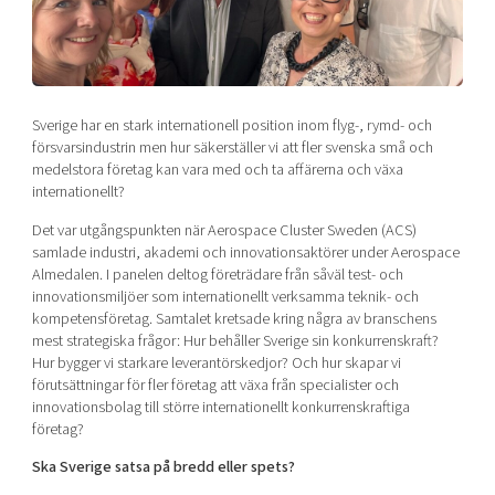
Shaping cities and regions
Our community of companies
Upscaling
Projects
Today's lunch in Mjärdevi
Talent & skills
Publications
Startup & industry collaboration
Bright East
Project toolbox
Offers to boost your business
Sverige har en stark internationell position inom flyg-, rymd- och
East Sweden Tech Women
försvarsindustrin men hur säkerställer vi att fler svenska små och
medelstora företag kan vara med och ta affärerna och växa
Reversed mentorship
internationellt?
Our clusters
Funding opportunities
Det var utgångspunkten när Aerospace Cluster Sweden (ACS)
samlade industri, akademi och innovationsaktörer under Aerospace
Current offers and activities
Almedalen. I panelen deltog företrädare från såväl test- och
Reach out to us
innovationsmiljöer som internationellt verksamma teknik- och
kompetensföretag. Samtalet kretsade kring några av branschens
Locations
mest strategiska frågor: Hur behåller Sverige sin konkurrenskraft?
Hur bygger vi starkare leverantörskedjor? Och hur skapar vi
förutsättningar för fler företag att växa från specialister och
innovationsbolag till större internationellt konkurrenskraftiga
företag?
Ska Sverige satsa på bredd eller spets?