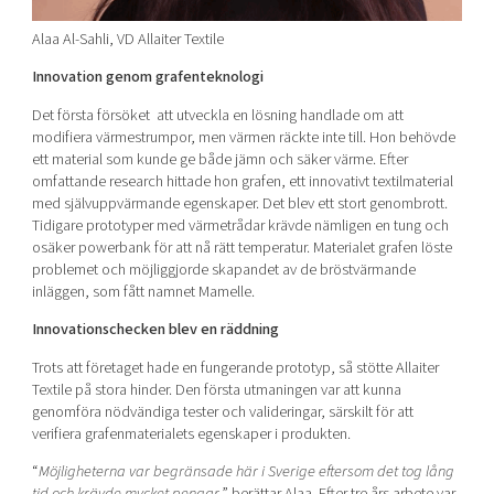
Alaa Al-Sahli, VD Allaiter Textile
Innovation genom grafenteknologi
Det första försöket att utveckla en lösning handlade om att
modifiera värmestrumpor, men värmen räckte inte till. Hon behövde
ett material som kunde ge både jämn och säker värme. Efter
omfattande research hittade hon grafen, ett innovativt textilmaterial
med självuppvärmande egenskaper. Det blev ett stort genombrott.
Tidigare prototyper med värmetrådar krävde nämligen en tung och
osäker powerbank för att nå rätt temperatur. Materialet grafen löste
problemet och möjliggjorde skapandet av de bröstvärmande
inläggen, som fått namnet Mamelle.
Innovationschecken blev en räddning
Trots att företaget hade en fungerande prototyp, så stötte Allaiter
Textile på stora hinder. Den första utmaningen var att kunna
genomföra nödvändiga tester och valideringar, särskilt för att
verifiera grafenmaterialets egenskaper i produkten.
“
Möjligheterna var begränsade här i Sverige eftersom det tog lång
tid och krävde mycket pengar,
” berättar Alaa. Efter tre års arbete var