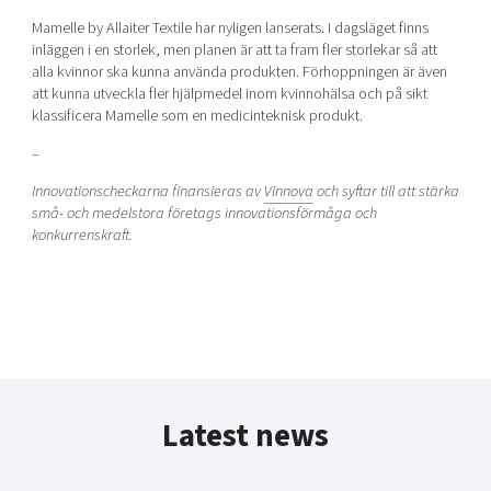
Mamelle by Allaiter Textile har nyligen lanserats. I dagsläget finns
inläggen i en storlek, men planen är att ta fram fler storlekar så att
alla kvinnor ska kunna använda produkten. Förhoppningen är även
att kunna utveckla fler hjälpmedel inom kvinnohälsa och på sikt
klassificera Mamelle som en medicinteknisk produkt.
–
Innovationscheckarna finansieras av
Vinnova
och
syftar till att stärka
små- och medelstora företags innovationsförmåga och
konkurrenskraft.
Latest news