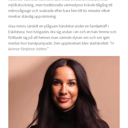
mjölkstockning, men traditionella värmedynor krävde tillgång till
mikrovågsugn och svalnade efter bara fem till tio minuter vilket
innebar ständig uppvärmning.
Alaa minns särskilt en plågsam händelse under en familjeträff i
Eskilstuna: hon tvingades dra sig undan i en och en halv timme och
förlitade sig på att hennes man värmde dynan om och om igen
medan hon handpumpade. Den upplevelsen blev startskottet:
“Vi
kvinnor förtjänar bättre.”