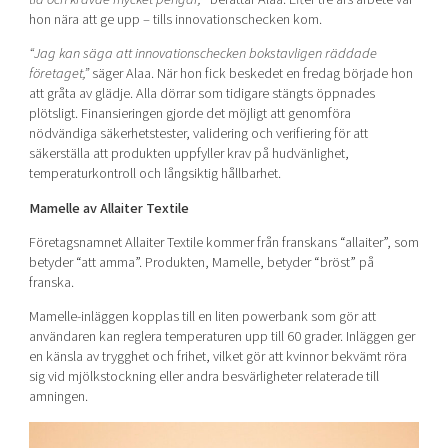
hon nära att ge upp – tills innovationschecken kom.
“Jag kan säga att innovationschecken bokstavligen räddade
företaget,”
säger Alaa. När hon fick beskedet en fredag började hon
att gråta av glädje. Alla dörrar som tidigare stängts öppnades
plötsligt. Finansieringen gjorde det möjligt att genomföra
nödvändiga säkerhetstester, validering och verifiering för att
säkerställa att produkten uppfyller krav på hudvänlighet,
temperaturkontroll och långsiktig hållbarhet.
Mamelle av Allaiter Textile
Företagsnamnet Allaiter Textile kommer från franskans “allaiter”, som
betyder “att amma”. Produkten, Mamelle, betyder “bröst” på
franska.
Mamelle-inläggen kopplas till en liten powerbank som gör att
användaren kan reglera temperaturen upp till 60 grader. Inläggen ger
en känsla av trygghet och frihet, vilket gör att kvinnor bekvämt röra
sig vid mjölkstockning eller andra besvärligheter relaterade till
amningen.