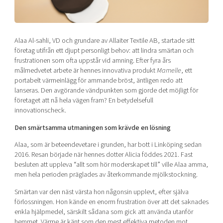
Shaping cities and regions
Our community of companies
Upscaling
Projects
Today's lunch in Mjärdevi
Talent & skills
Publications
Alaa Al-sahli, VD och grundare av Allaiter Textile AB, startade sitt
Startup & industry collaboration
Bright East
företag utifrån ett djupt personligt behov: att lindra smärtan och
Project toolbox
Offers to boost your business
frustrationen som ofta uppstår vid amning. Efter fyra års
East Sweden Tech Women
målmedvetet arbete är hennes innovativa produkt
Mamelle
, ett
Reversed mentorship
portabelt värmeinlägg för ammande bröst, äntligen redo att
lanseras. Den avgörande vändpunkten som gjorde det möjligt för
Our clusters
Funding opportunities
företaget att nå hela vägen fram? En betydelsefull
innovationscheck.
Current offers and activities
Den smärtsamma utmaningen som krävde en lösning
Reach out to us
Alaa, som är beteendevetare i grunden, har bott i Linköping sedan
Locations
2016. Resan började när hennes dotter Alicia föddes 2021. Fast
besluten att uppleva “allt som hör moderskapet till” ville Alaa amma,
men hela perioden präglades av återkommande mjölkstockning.
Smärtan var den näst värsta hon någonsin upplevt, efter själva
förlossningen. Hon kände en enorm frustration över att det saknades
enkla hjälpmedel, särskilt sådana som gick att använda utanför
hemmet. Värme är känt som den mest effektiva metoden mot