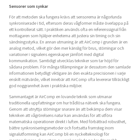
Sensorer som synkar
För att metoden ska fungera krävs att sensorerna är någorlunda
synkroniserade i tid, eftersom deras vågformer måste överlappa på
ett kontrollerat sätt. I praktiken används ofta en referenssignal från
mottagaren som hjälper enheterna att justera sin timing och sin
sändningsstyrka. En annan utmaning är att AirComp i grunden är en
analog metod, vilket gör den mer känslig för brus, störningar och
variationer i signalens egenskaper jämfört med digital
kommunikation. Samtidigt utvecklas tekniker som tar höjd för
sådana problem. För många tillämpningar är dessutom den samlade
informationen betydligt viktigare än den exakta precisionen i varje
enskilt mätvärde, vilket innebär att AirComp ofta levererar tillräckligt
god noggrannhet även i praktiska miljöer.
Sammantaget är AirComp en lovande teknik som utmanar
traditionella uppfattningar om hur trådlösa nätverk ska fungera.
Genom att utnyttja störningar snarare än att bekämpa dem visar
tekniken att vågrörelsens natur kan användas för att utföra
matematiska operationer direkt i luften. Med förbättrad robusthet,
bättre synkroniseringsmetoder och fortsatta framsteg inom
signalutformning kan AirComp bli en nyckelteknologi för