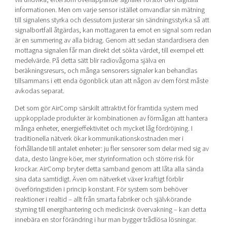
informationen. Men om varje sensor istället omvandlar sin mätning
till signalens styrka och dessutom justerar sin sändningsstyrka så att
signalbortfall åtgärdas, kan mottagaren ta emot en signal som redan
är en summering av alla bidrag. Genom att sedan standardisera den
mottagna signalen får man direkt det sökta värdet, till exempel ett
medelvärde. På detta sätt blir radiovågorna själva en
beräkningsresurs, och många sensorers signaler kan behandlas
tillsammans i ett enda ögonblick utan att någon av dem först måste
avkodas separat.
Det som gör AirComp särskilt attraktivt för framtida system med
uppkopplade produkter är kombinationen av förmågan att hantera
många enheter, energieffektivitet och mycket låg fördröjning. I
traditionella nätverk ökar kommunikationskostnaden mer i
förhållande till antalet enheter: ju fler sensorer som delar med sig av
data, desto längre köer, mer styrinformation och större risk för
krockar. AirComp bryter detta samband genom att låta alla sända
sina data samtidigt. Även om nätverket växer kraftigt förblir
överföringstiden i princip konstant. För system som behöver
reaktioner i realtid – allt från smarta fabriker och självkörande
styrning till energihantering och medicinsk övervakning – kan detta
innebära en stor förändring i hur man bygger trådlösa lösningar.