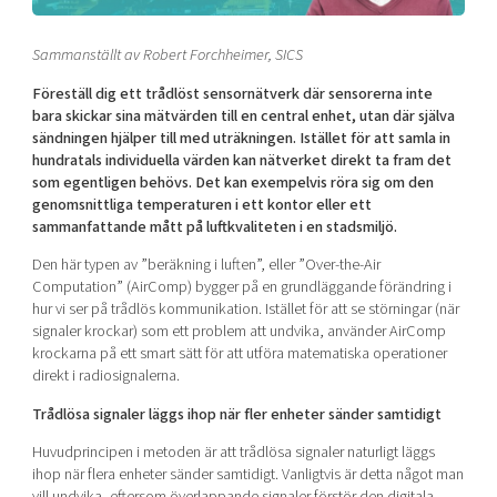
Shaping cities and regions
Our community of companies
Upscaling
Projects
Today's lunch in Mjärdevi
Sammanställt av Robert Forchheimer, SICS
Talent & skills
Publications
Startup & industry collaboration
Föreställ dig ett trådlöst sensornätverk där sensorerna inte
Bright East
Project toolbox
bara skickar sina mätvärden till en central enhet, utan där själva
Offers to boost your business
sändningen hjälper till med uträkningen. Istället för att samla in
East Sweden Tech Women
hundratals individuella värden kan nätverket direkt ta fram det
Reversed mentorship
som egentligen behövs. Det kan exempelvis röra sig om den
genomsnittliga temperaturen i ett kontor eller ett
Our clusters
Funding opportunities
sammanfattande mått på luftkvaliteten i en stadsmiljö.
Current offers and activities
Den här typen av ”beräkning i luften”, eller ”Over-the-Air
Computation” (AirComp) bygger på en grundläggande förändring i
Reach out to us
hur vi ser på trådlös kommunikation. Istället för att se störningar (när
Locations
signaler krockar) som ett problem att undvika, använder AirComp
krockarna på ett smart sätt för att utföra matematiska operationer
direkt i radiosignalerna.
Trådlösa signaler läggs ihop när fler enheter sänder samtidigt
Huvudprincipen i metoden är att trådlösa signaler naturligt läggs
ihop när flera enheter sänder samtidigt. Vanligtvis är detta något man
vill undvika, eftersom överlappande signaler förstör den digitala