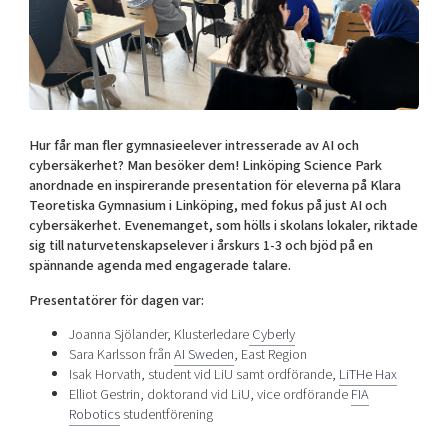
Shaping cities and regions
Our community of companies
Upscaling
Projects
Today's lunch in Mjärdevi
Talent & skills
Publications
Startup & industry collaboration
Bright East
Project toolbox
Offers to boost your business
East Sweden Tech Women
Hur får man fler gymnasieelever intresserade av AI och
Reversed mentorship
cybersäkerhet? Man besöker dem! Linköping Science Park
Our clusters
anordnade en inspirerande presentation för eleverna på Klara
Funding opportunities
Teoretiska Gymnasium i Linköping, med fokus på just AI och
cybersäkerhet. Evenemanget, som hölls i skolans lokaler, riktade
Current offers and activities
sig till naturvetenskapselever i årskurs 1-3 och bjöd på en
spännande agenda med engagerade talare.
Reach out to us
Locations
Presentatörer för dagen var:
Joanna
Sjölander, Klusterledare
Cyberly
Sara Karlsson från
AI Sweden
, East Region
Isak Horvath, student vid LiU
samt ordförande
,
LiTHe Hax
Elliot Gestrin, doktorand vid LiU,
vice ordförande
FIA
Robotics
studentförening