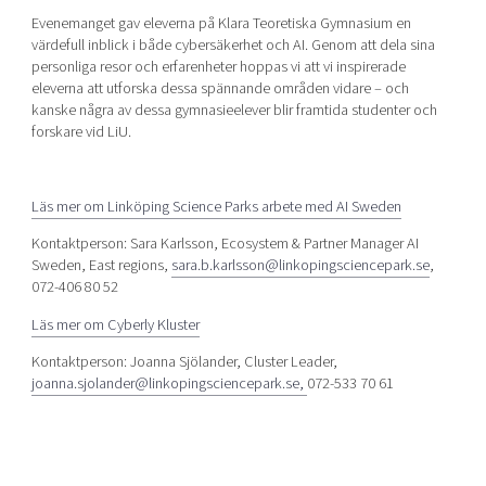
Evenemanget gav eleverna på Klara Teoretiska Gymnasium en
värdefull inblick i både cybersäkerhet och AI. Genom att dela sina
personliga resor och erfarenheter
hoppas vi att vi inspirerade
e
leverna att utforska dessa spännande områden vidare – och
kanske några av dessa gymnasieelever blir framtida studenter och
forskare vid LiU.
Läs mer om Linköping Science Parks arbete med AI Sweden
Kontaktperson: Sara Karlsson, Ecosystem & Partner Manager AI
Sweden, East regions,
sara.b.karlsson@linkopingsciencepark.se
,
072-406 80 52
Läs mer om Cyb
erly
Kluster
Kontaktperson: Joanna Sjölander, Cluster Leader,
joanna.sjolander@linkopingsciencepark.se,
072-533 70 61