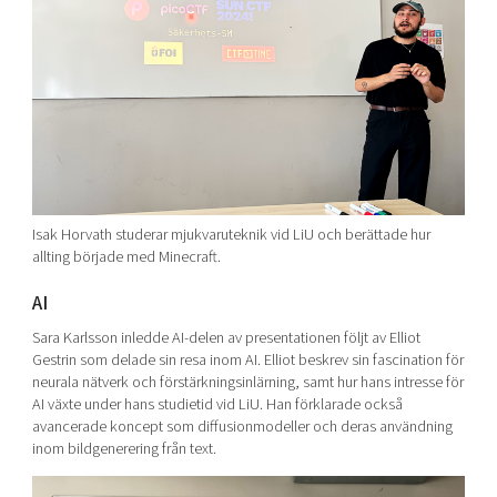
Isak Horvath studerar mjukvaruteknik vid LiU och berättade hur
allting började med Minecraft.
AI
Sara Karlsson inledde AI-delen av presentationen följt av Elliot
Gestrin som delade sin resa inom AI. Elliot beskrev sin fascination för
neurala nätverk och förstärkningsinlärning, samt hur hans intresse för
AI växte under hans studietid vid LiU. Han förklarade också
avancerade koncept som diffusionmodeller och deras användning
inom bildgenerering från text.