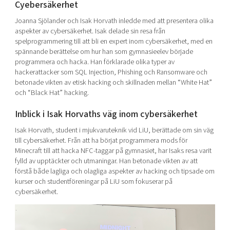
Cyebersäkerhet
Joanna Sjölander och Isak Horvath inledde med att presentera olika
aspekter av cybersäkerhet. Isak delade sin resa från
spelprogrammering till att bli en expert inom cybersäkerhet, med en
spännande berättelse om hur han som gymnasieelev började
programmera och hacka. Han förklarade olika typer av
hackerattacker som SQL Injection, Phishing och Ransomware och
betonade vikten av etisk hacking och skillnaden mellan “White Hat”
och “Black Hat” hacking.
Inblick i Isak Horvaths väg inom cybersäkerhet
Isak Horvath, student i mjukvaruteknik vid LiU, berättade om sin väg
till cybersäkerhet. Från att ha börjat
programmera
mods för
Minecraft till att hacka NFC-taggar på gymnasiet, har Isaks resa varit
fylld av upptäckter och utmaningar. Han betonade vikten av att
förstå både lagliga och olagliga aspekter av hacking och tipsade om
kurser och studentföreningar på LiU som fokuserar på
cybersäkerhet.