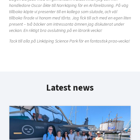
handledare Oscar åkte till Norrköping för en AI-föreläsning. På väg
tillbaka köpte vi presenter till en kollega som slutade, och väl
tillbaka firade vi honom med tårta. Jag fick till och med en egen liten
present – två böcker om intressanta ämnen jag diskuterat under
veckan. En riktigt bra avslutning på en lärorik vecka!
Tack till alla på Linköping Science Park för en fantastisk prao-vecka!
Latest news