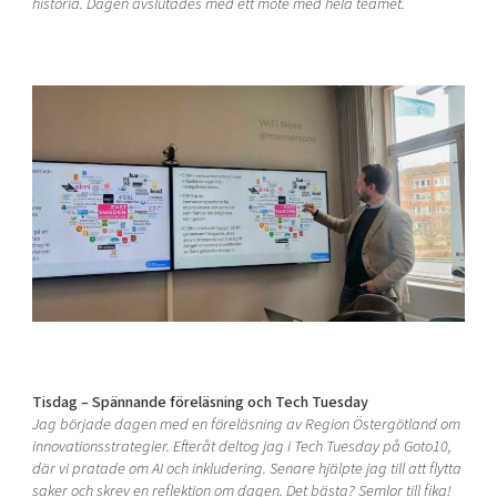
historia. Dagen avslutades med ett möte med hela teamet.
Tisdag – Spännande föreläsning och Tech Tuesday
Jag började dagen med en föreläsning av Region Östergötland om
innovationsstrategier. Efteråt deltog jag i Tech Tuesday på Goto10,
där vi pratade om AI och inkludering. Senare hjälpte jag till att flytta
saker och skrev en reflektion om dagen. Det bästa? Semlor till fika!