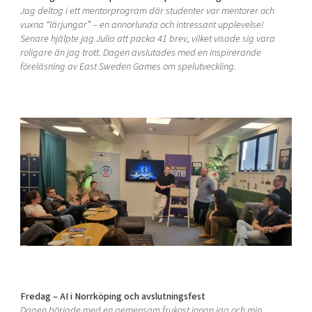
Jag deltog i ett mentorprogram där studenter var mentorer och
vuxna “lärjungar” – en annorlunda och intressant upplevelse!
Senare hjälpte jag Julia att packa 41 brev, vilket visade sig vara
roligare än jag trott. Dagen avslutades med en inspirerande
föreläsning av East Sweden Games om spelutveckling.
Fredag – AI i Norrköping och avslutningsfest
Dagen började med en gemensam frukost innan jag och min