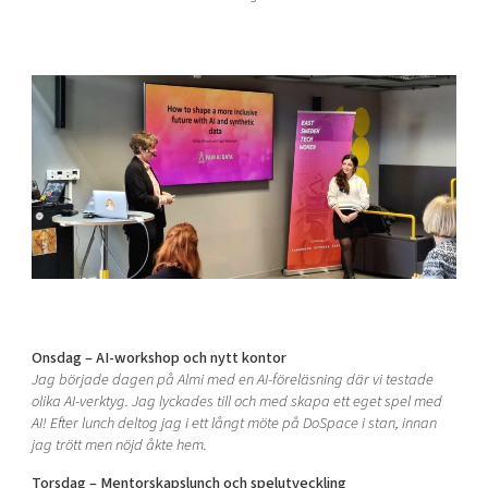
Onsdag – AI-workshop och nytt kontor
Jag började dagen på Almi med en AI-föreläsning där vi testade
olika AI-verktyg. Jag lyckades till och med skapa ett eget spel med
AI! Efter lunch deltog jag i ett långt möte på DoSpace i stan, innan
jag trött men nöjd åkte hem.
Torsdag – Mentorskapslunch och spelutveckling