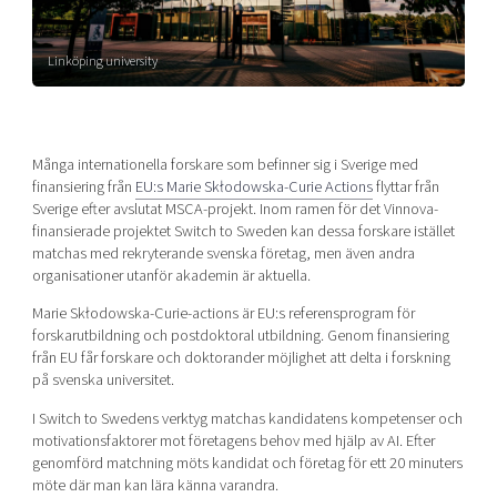
Shaping cities and regions
Our community of companies
Upscaling
Projects
Today's lunch in Mjärdevi
Talent & skills
Linköping university
Publications
Startup & industry collaboration
Bright East
Project toolbox
Offers to boost your business
East Sweden Tech Women
Många internationella forskare som befinner sig i Sverige med
Reversed mentorship
finansiering från
EU:s Marie Skłodowska-Curie Actions
flyttar från
Our clusters
Sverige efter avslutat MSCA-projekt. Inom ramen för det Vinnova-
Funding opportunities
finansierade projektet Switch to Sweden kan dessa forskare istället
matchas med rekryterande svenska företag, men även andra
Current offers and activities
organisationer utanför akademin är aktuella.
Reach out to us
Marie Skłodowska-Curie-actions är EU:s referensprogram för
Locations
forskarutbildning och postdoktoral utbildning. Genom finansiering
från EU får forskare och doktorander möjlighet att delta i forskning
på svenska universitet.
I Switch to Swedens verktyg matchas kandidatens kompetenser och
motivationsfaktorer mot företagens behov med hjälp av AI. Efter
genomförd matchning möts kandidat och företag för ett 20 minuters
möte där man kan lära känna varandra.