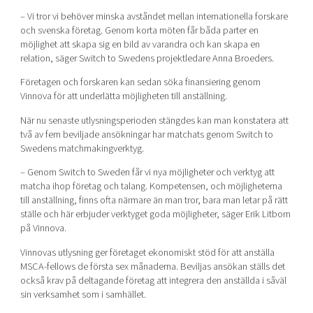
– Vi tror vi behöver minska avståndet mellan internationella forskare
och svenska företag. Genom korta möten får båda parter en
möjlighet att skapa sig en bild av varandra och kan skapa en
relation, säger Switch to Swedens projektledare Anna Broeders.
Företagen och forskaren kan sedan söka finansiering genom
Vinnova för att underlätta möjligheten till anställning.
När nu senaste utlysningsperioden stängdes kan man konstatera att
två av fem beviljade ansökningar har matchats genom Switch to
Swedens matchmakingverktyg.
– Genom Switch to Sweden får vi nya möjligheter och verktyg att
matcha ihop företag och talang. Kompetensen, och möjligheterna
till anställning, finns ofta närmare än man tror, bara man letar på rätt
ställe och här erbjuder verktyget goda möjligheter, säger Erik Litborn
på Vinnova.
Vinnovas utlysning ger företaget ekonomiskt stöd för att anställa
MSCA-fellows de första sex månaderna. Beviljas ansökan ställs det
också krav på deltagande företag att integrera den anställda i såväl
sin verksamhet som i samhället.