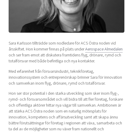
Shaping cities and regions
Our community of companies
Upscaling
Projects
Today's lunch in Mjärdevi
Talent & skills
Publications
Startup & industry collaboration
Bright East
Project toolbox
Offers to boost your business
East Sweden Tech Women
Sara Karlsson tillträdde som nodledare för ACS Östra noden vid
Reversed mentorship
årsskiftet. Hon kommer finnas på plats under
Aerospace Almedalen
Our clusters
och ser fram emot att diskutera framtidens flyg, drönare, rymd och
Funding opportunities
totalförsvar med både befintliga och nya kontakter.
Current offers and activities
Med erfarenhet från försvarsindustri, teknikföretag,
innovationssystem och entreprenörskap brinner Sara för innovation
Reach out to us
och samverkan inom flyg, drönare, rymd och totalförsvar.
Locations
Hon ser stor potential i den starka utveckling som sker inom flyg-,
rymd- och försvarsområdet och vill bidra till att fler företag, forskare
och offentliga aktörer hittar nya vägar till samverkan. Ambitionen är
att stärka ACS Östra noden som en naturlig mötesplats för
innovation, kompetens och affärsutveckling samt att skapa ännu
bättre förutsättningar för företag i regionen att växa, samarbeta och
ta del av de möjligheter som nu växer fram nationellt och