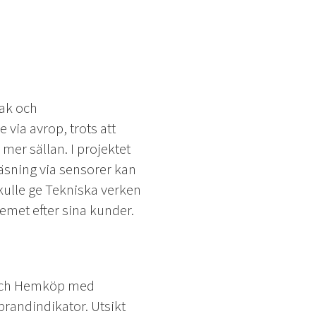
lak och
via avrop, trots att
mer sällan. I projektet
sning via sensorer kan
 skulle ge Tekniska verken
emet efter sina kunder.
n och Hemköp med
brandindikator. Utsikt