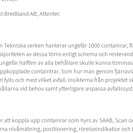
kt Bredband AB, Attentec
m Tekniska verken hanterar ungefär 1000 containrar, f
joriteten av dessa töms enligt schema och resterande 
ngefär hälften av alla behållare skulle kunna tömmas 
ppkopplade containtrar. Som hur man genom fjärravlä
l fylls och med vilket avfall. Insikterna från projektet
llarna vid behov samt ytterligare anpassa avfallssyst
ser att koppla upp containrar som hyrs av SAAB, Sca
na nivåmätning, positionering, rörelseindikatior och 