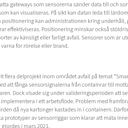
tta gateways som sensorerna sänder data till och som
om kan visualiseras. På sikt kan datan leda till lär
positionering kan administrationen kring underhåll, 
rar effektiviseras. Positionering minskar också stöldr
porter av känsligt eller farligt avfall. Sensorer som är 
varna för rörelse eller brand.
it flera delprojekt inom området avfall på temat ”Smart
ed att fånga sensorsignalerna från containrar till mo
ren. Dock visade sig under valideringsperioden att se
unna implementera i ett arbetsflöde. Problem med framfö
den då nya kartonger kastades in i containern. Därför
ika prototyper av sensorriggar som klarar att mäta inn
 gjordes i mars 2021.