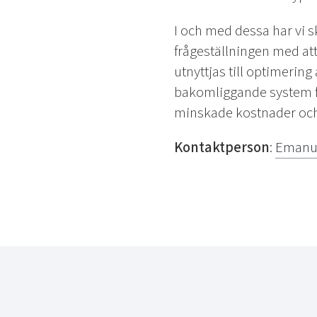
I och med dessa har vi s
frågeställningen med att
utnyttjas till optimering
bakomliggande system fö
minskade kostnader och
Kontaktperson
:
Emanue