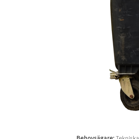
Behovsägare:
Tekniska