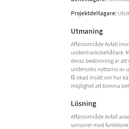
Projektdeltagare:
Utsi
Utmaning
Affärsområde Avfall ino
undermarksbehållare. Ma
deras bedömning är att u
undersöks nyttorna av u
få ökad insikt om hur kär
möjlighet att tömma behå
Lösning
Affärsområde Avfall av
sensorer med funktioner