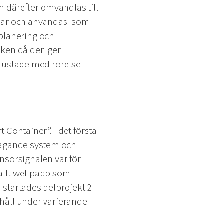
 därefter omvandlas till
domar och användas som
planering och
isken då den ger
utrustade med rörelse-
 Container”. I det första
ttagande system och
nsorsignalen var för
rallt wellpapp som
 startades delprojekt 2
ehåll under varierande