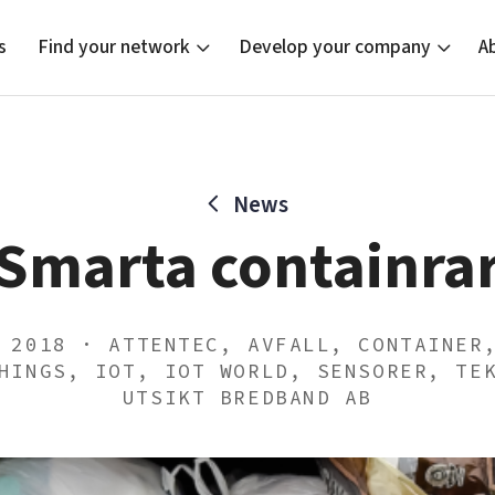
s
Find your network
Develop your company
A
News
new
Bright East
Tech startups
Our clusters
Current of
Funding o
Reach out
Smarta containra
East Sweden Tech Women
Upscaling
Location
Reversed mentorship
Talent & skills
Startup & industry collaboration
Offers to boost your business
 2018 · ATTENTEC, AVFALL, CONTAINER
HINGS, IOT, IOT WORLD, SENSORER, TE
UTSIKT BREDBAND AB