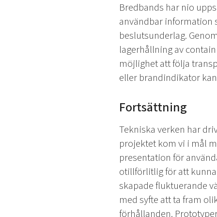
Bredbands har nio uppsa
användbar information s
beslutsunderlag. Genom 
lagerhållning av contain
möjlighet att följa trans
eller brandindikator kan 
Fortsättning
Tekniska verken har driv
projektet kom vi i mål m
presentation för använda
otillförlitlig för att k
skapade fluktuerande vär
med syfte att ta fram ol
förhållanden. Prototyper