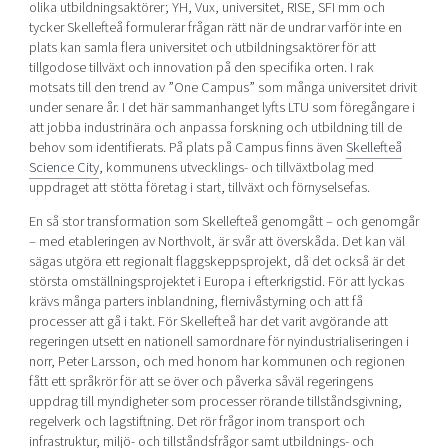
olika utbildningsaktörer; YH, Vux, universitet, RISE, SFI mm och
tycker Skellefteå formulerar frågan rätt när de undrar varför inte en
plats kan samla flera universitet och utbildningsaktörer för att
tillgodose tillväxt och innovation på den specifika orten. I rak
motsats till den trend av ”One Campus” som många universitet drivit
under senare år. I det här sammanhanget lyfts LTU som föregångare i
att jobba industrinära och anpassa forskning och utbildning till de
behov som identifierats. På plats på Campus finns även
Skellefteå
Science City
, kommunens utvecklings- och tillväxtbolag med
uppdraget att stötta företag i start, tillväxt och förnyselsefas.
En så stor transformation som Skellefteå genomgått – och genomgår
– med etableringen av Northvolt, är svår att överskåda. Det kan väl
sägas utgöra ett regionalt flaggskeppsprojekt, då det också är det
största omställningsprojektet i Europa i efterkrigstid. För att lyckas
krävs många parters inblandning, flernivåstyrning och att få
processer att gå i takt. För Skellefteå har det varit avgörande att
regeringen utsett en nationell samordnare för nyindustrialiseringen i
norr, Peter Larsson, och med honom har kommunen och regionen
fått ett språkrör för att se över och påverka såväl regeringens
uppdrag till myndigheter som processer rörande tillståndsgivning,
regelverk och lagstiftning. Det rör frågor inom transport och
infrastruktur, miljö- och tillståndsfrågor samt utbildnings- och