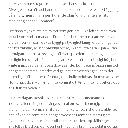
arbetsmarknadsfrågor. Peter Larsson har själv konstaterat att
”Sverige är bra när det handlar om att ställa om efter en nedläggning
på en ort, men vi har ingen liknande plan för att hantera en stor
etablering när den kommer”.
Det finns mycket att lära av det som gått bra i Skellefteå, men även
av det som varit utmanade. Framgångsfaktorer har utan tvekan varit
bra samverkan som också byggt på tydlighet kring förväntningar och
förutsättningar, en stor prestigelöshet, liksom inte bara viljan – utan
förmågan – att hitta lösningar på svåra problem. Utmaningar har varit
hastigheten och att få planeringsarbetet att hålla tillräckligt hög takt
– inte minst vad gäller bostadsbyggande, kompetensförsörjning och
det gemensamma lärandet vad gäller flernivåstyrningen inom det
offentliga.
”Strukturerat lärande, det skulle behövas för mycket sitter
i folks huvuden. Men vi har inte kommit dit. Vi har inte haft orken, det
är ju fullt ös överallt”.
Efter tre dagars besök i Skellefteå är vi fyllda av inspiration och
insikter efter många och långa samtal om svensk energipolitik,
utbildning och kompetensförsörjning, kultur och idrott, attraktivitet
och påverkan samt etableringsprocesser. Framför allt är vi glatt
överraskade
över det fina mottagande och den uppställningen som
Skellefteå bjöd på, och över hur frikostigt alla vi mött delat med sig.