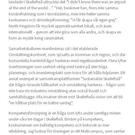
landade i Skellefteå uttryckte det
”I didn’t know there was an airport
at the end of the world…”. “
Här, beskriver han, finns inte samma
korsbefruktning som i storstäderna, men inte heller samma
konkurrens och strömlinjeformning. “Vi får skapa vår egen grej”.
North Kingdom får mycket uppmärksamhet lokalt, och även
internationellt – genom att inte göra som alla andra, och skapa en
form av mystik kring varumärket.
Samarbetskulturen manifesteras väl i det etablerade
Omställningskontoret, som sjösatts av kommun och region, och där
horisontella framtidsfrågor hanteras med regelbundenhet. Flera lyfter
överhörningen som oerhört viktig med tanke på den höga
planerings- och investeringstakt som krävs för att hålla tidplanen. Ett
annat exempel är samverkansplattformen ”Sustainable Skellefteå”
där frågor rörande hållbarhet och omställning hanteras – frågor som
inte bara rör industrins omställning utan också livsstil och
samhällsbygge. Alla insatser driver mot Skellefteås vision om att bli
”en hållbar plats för en bättre vardag”.
Kompetensförsörjning är en fråga som lyfts under samtliga möten
under våra tre dagar i Skellefteå. Bristen på kompetens,
konkurrensen om befintlig kompetens och behovet av mer
utbildning. Jag fastnar för lösningen av ett Multicampus, som samlar