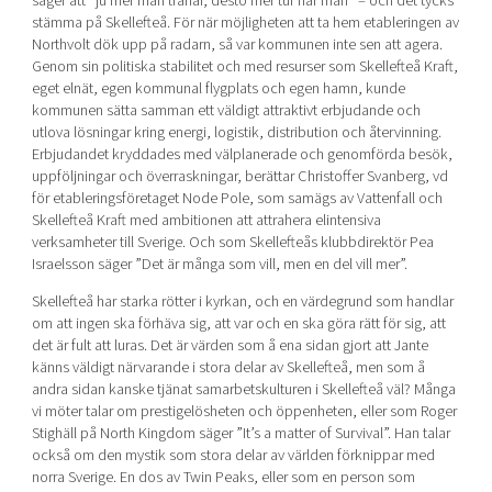
säger att
”ju mer man tränar, desto mer tur har man
” – och det tycks
stämma på Skellefteå. För när möjligheten att ta hem etableringen av
Northvolt dök upp på radarn, så var kommunen inte sen att agera.
Genom sin politiska stabilitet och med resurser som Skellefteå Kraft,
eget elnät, egen kommunal flygplats och egen hamn, kunde
kommunen sätta samman ett väldigt attraktivt erbjudande och
utlova lösningar kring energi, logistik, distribution och återvinning.
Erbjudandet kryddades med välplanerade och genomförda besök,
uppföljningar och överraskningar, berättar Christoffer Svanberg, vd
för etableringsföretaget Node Pole, som samägs av Vattenfall och
Skellefteå Kraft med ambitionen att attrahera elintensiva
verksamheter till Sverige. Och som Skellefteås klubbdirektör Pea
Israelsson säger
”Det är många som vill, men en del vill mer”.
Skellefteå har starka rötter i kyrkan, och en värdegrund som handlar
om att ingen ska förhäva sig, att var och en ska göra rätt för sig, att
det är fult att luras. Det är värden som å ena sidan gjort att Jante
känns väldigt närvarande i stora delar av Skellefteå, men som å
andra sidan kanske tjänat samarbetskulturen i Skellefteå väl? Många
vi möter talar om prestigelösheten och öppenheten, eller som Roger
Stighäll på North Kingdom säger
”It’s a matter of Survival”.
Han talar
också om den mystik som stora delar av världen förknippar med
norra Sverige. En dos av Twin Peaks, eller som en person som