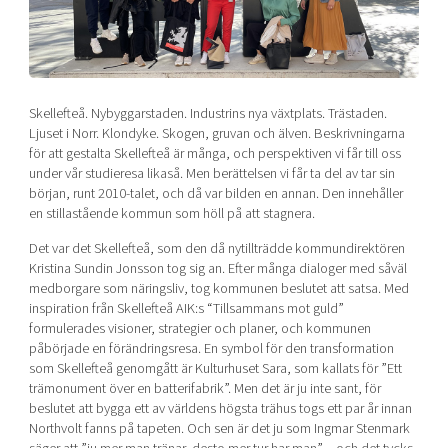
Shaping cities and regions
Our community of companies
Upscaling
Projects
Today's lunch in Mjärdevi
Talent & skills
Publications
Startup & industry collaboration
Bright East
Project toolbox
Offers to boost your business
Skellefteå. Nybyggarstaden. Industrins nya växtplats. Trästaden.
East Sweden Tech Women
Ljuset i Norr. Klondyke. Skogen, gruvan och älven. Beskrivningarna
för att gestalta Skellefteå är många, och perspektiven vi får till oss
Reversed mentorship
under vår studieresa likaså. Men berättelsen vi får ta del av tar sin
Our clusters
Funding opportunities
början, runt 2010-talet, och då var bilden en annan. Den innehåller
en stillastående kommun som höll på att stagnera.
Current offers and activities
Det var det Skellefteå, som den då nytillträdde kommundirektören
Reach out to us
Kristina Sundin Jonsson tog sig an. Efter många dialoger med såväl
medborgare som näringsliv, tog kommunen beslutet att satsa. Med
Locations
inspiration från Skellefteå AIK:s “Tillsammans mot guld”
formulerades visioner, strategier och planer, och kommunen
påbörjade en förändringsresa. En symbol för den transformation
som Skellefteå genomgått är Kulturhuset Sara, som kallats för
”Ett
trämonument över en batterifabrik”.
Men det är ju inte sant, för
beslutet att bygga ett av världens högsta trähus togs ett par år innan
Northvolt fanns på tapeten. Och sen är det ju som Ingmar Stenmark