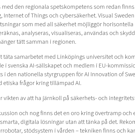
s med den regionala spetskompetens som redan fin
g, Internet of Things och cybersäkerhet. Visual Sweden
tsningar som med all säkerhet möjliggör horisontella 
beräknas, analyseras, visualiseras, användas och sky
änger tätt samman i regionen.
det täta samarbetet med Linköpings universitet och k
de i svenska AI-sällskapet och medlem i EU-kommissi
s i den nationella styrgruppen för AI Innovation of Sw
id etiska frågor kring tillämpad AI.
vikten av att ha järnkoll på säkerhets- och integritets
skussion och nog finns det en oro kring övertramp och ev
smarta, digitala lösningar utan att tänka på det. Re
robotar, stödsystem i vården – tekniken finns och kan v