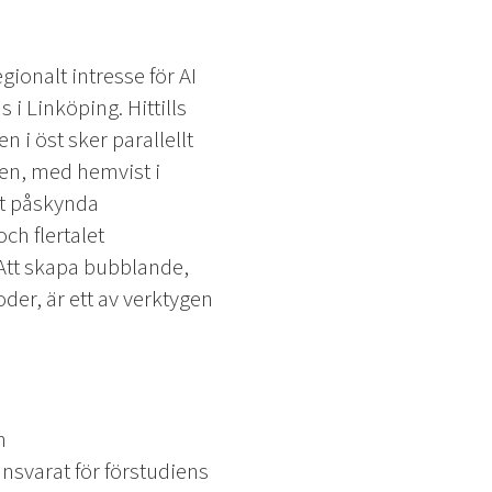
ionalt intresse för AI
i Linköping. Hittills
 i öst sker parallellt
den, med hemvist i
tt påskynda
h flertalet
 Att skapa bubblande,
er, är ett av verktygen
h
nsvarat för förstudiens