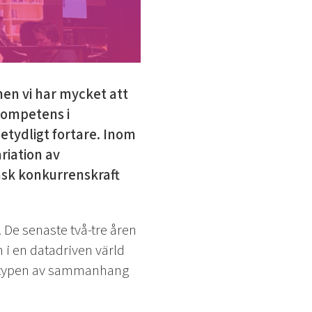
men vi har mycket att
 kompetens i
etydligt fortare. Inom
riation av
nsk konkurrenskraft
 De senaste två-tre åren
 i en datadriven värld
den typen av sammanhang