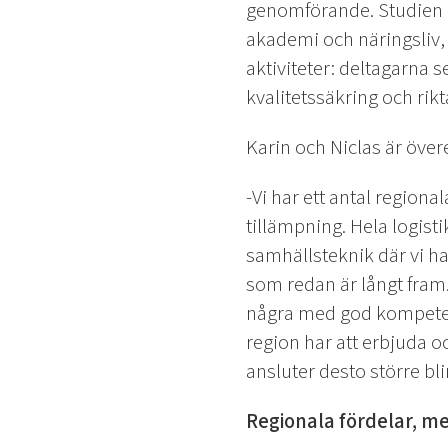
genomförande. Studien h
akademi och näringsliv, 
aktiviteter: deltagarna 
kvalitetssäkring och rik
Karin och Niclas är över
-Vi har ett antal region
tillämpning. Hela logist
samhällsteknik där vi ha
som redan är långt fram.
några med god kompetens
region har att erbjuda oc
ansluter desto större bl
Regionala fördelar, m