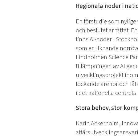
Regionala noder i nati
En förstudie som nyligen
och beslutet är fattat. 
finns AI-noder i Stockho
som en liknande norröver
Lindholmen Science Par
tillämpningen av AI ge
utvecklingsprojekt inom
lockande arenor och låt
i det nationella centrets 
Stora behov, stor kom
Karin Ackerholm, innova
affärsutvecklingsansvari