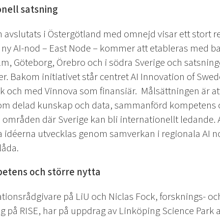
onell satsning
 avslutats i Östergötland med omnejd visar ett stort reg
En ny AI-nod – East Node – kommer att etableras med bas 
lm, Göteborg, Örebro och i södra Sverige och satsningen
. Bakom initiativet står centret AI Innovation of Swe
k och med Vinnova som finansiär. Målsättningen är a
nom delad kunskap och data, sammanförd kompetens oc
 områden där Sverige kan bli internationellt ledande.
a idéerna utvecklas genom samverkan i regionala AI nod
låda.
petens och större nytta
tionsrådgivare på LiU och Niclas Fock, forsknings- oc
g på RISE, har på uppdrag av Linköping Science Park a