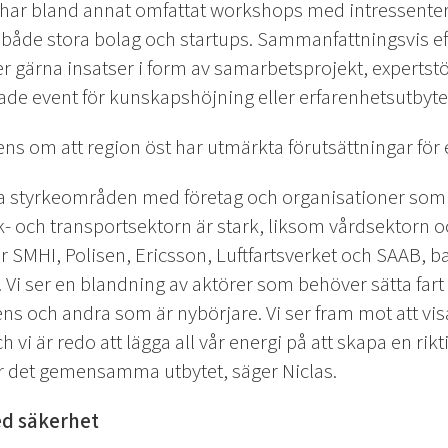
ar bland annat omfattat workshops med intressenter f
både stora bolag och startups. Sammanfattningsvis eft
ser gärna insatser i form av samarbetsprojekt, expert
tade event för kunskapshöjning eller erfarenhetsutbyte
ens om att region öst har utmärkta förutsättningar för 
ala styrkeområden med företag och organisationer som 
ik- och transportsektorn är stark, liksom vårdsektorn 
r SMHI, Polisen, Ericsson, Luftfartsverket och SAAB, b
 Vi ser en blandning av aktörer som behöver sätta fart
 och andra som är nybörjare. Vi ser fram mot att visa
h vi är redo att lägga all vår energi på att skapa en rikt
ir det gemensamma utbytet, säger Niclas.
ed säkerhet