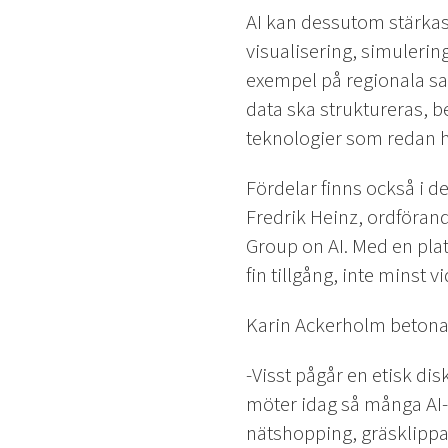
AI kan dessutom stärka
visualisering, simulerin
exempel på regionala sa
data ska struktureras, 
teknologier som redan h
Fördelar finns också i 
Fredrik Heinz, ordföran
Group on AI. Med en plat
fin tillgång, inte minst v
Karin Ackerholm betonar 
-Visst pågår en etisk di
möter idag så många AI-
nätshopping, gräsklippar