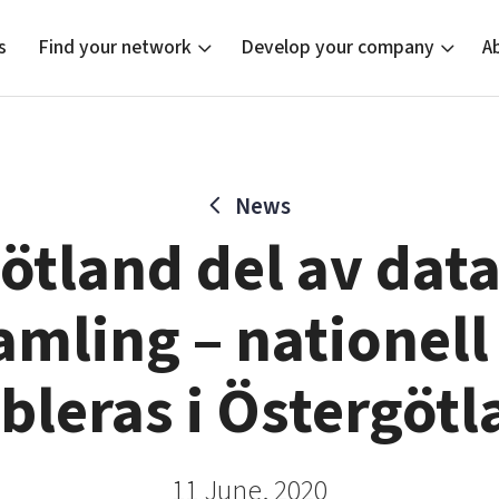
s
Find your network
Develop your company
A
News
new
Bright East
Tech startups
Our clusters
Current of
Funding o
Reach out
ötland del av dat
East Sweden Tech Women
Upscaling
Location
Reversed mentorship
Talent & skills
amling – nationell
Startup & industry collaboration
Offers to boost your business
bleras i Östergöt
11 June, 2020