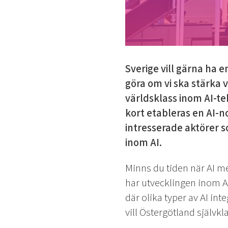
Sverige vill gärna ha 
göra om vi ska stärka 
världsklass inom AI-te
kort etableras en AI-n
intresserade aktörer s
inom AI.
Minns du tiden när AI me
har utvecklingen inom AI
där olika typer av AI in
vill Östergötland självkl