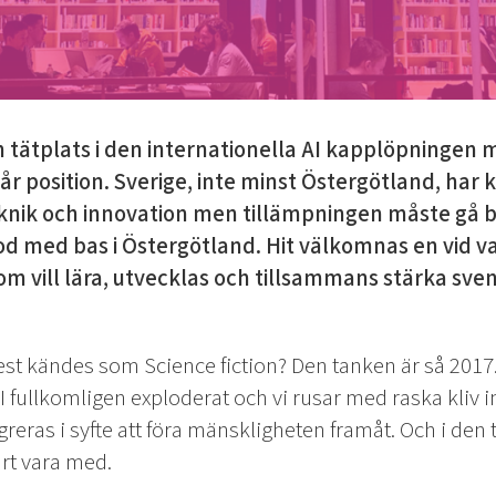
en tätplats i den internationella AI kapplöpningen 
vår position. Sverige, inte minst Östergötland, har
knik och innovation men tillämpningen måste gå b
od med bas i Östergötland. Hit välkomnas en vid va
om vill lära, utvecklas och tillsammans stärka sve
st kändes som Science fiction? Den tanken är så 2017.
 fullkomligen exploderat och vi rusar med raska kliv in
tegreras i syfte att föra mänskligheten framåt. Och i 
art vara med.