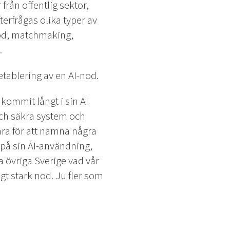
rån offentlig sektor,
erfrågas olika typer av
stöd, matchmaking,
.
etablering av en AI-nod.
kommit långt i sin AI
och säkra system och
ara för att nämna några
 på sin AI-användning,
 övriga Sverige vad vår
igt stark nod. Ju fler som