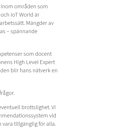
ns inom områden som
 och IoT World är
arbetssätt. Mängder av
ddas – spännande
ompetenser som docent
onens High Level Expert
eden blir hans nätverk en
frågor.
entuell brottslighet. Vi
kommendationssystem vid
ara tillgänglig för alla.