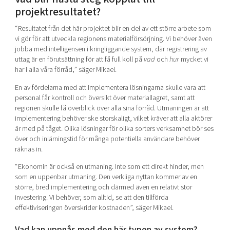
projektresultatet?
“Resultatet från det här projektet blir en del av ett större arbete som
vi gör för att utveckla regionens materialförsörjning. Vi behöver även
jobba med intelligensen i kringliggande system, där registrering av
uttag är en förutsättning för att få full koll på
vad
och
hur
mycket vi
har i alla våra förråd,” säger Mikael.
En av fördelarna med att implementera lösningarna skulle vara att
personal får kontroll och översikt över materiallagret, samt att
regionen skulle få överblick över alla sina förråd. Utmaningen är att
implementering behöver ske storskaligt, vilket kräver att alla aktörer
är med på tåget. Olika lösningar för olika sorters ve
rksamhet bör ses
över och inlärningstid för många potentiella användare behöver
räknas in.
“Ekonomin är också en utmaning. Inte som ett direkt hinder, men
som en uppenbar utmaning. Den verkliga nyttan kommer av en
större, bred implementering och därmed även en relativt stor
investering. Vi behöver, som alltid, se att den tillförda
effektiviseringen överskrider kostnaden”, säger Mikael.
Vad kan uppnås med den här typen av system?