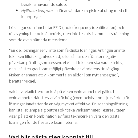
beräkna nuvarande saldo.
Hyllfasta knappar
– där användaren registrerat uttag med ett
knapptryck.
Lösningar som innefattar RFID (radio frequency identification) och
röststyrning har också berörts, men inte testats i samma utsträckning
som de ovan nämnda metoderna.
“En del lösningar ser vi inte som faktiska lösningar. Antingen är inte
tekniken tillräckligt utvecklad, eller så har den för stor negativ
påverkan på uttagsprocessen. Vi vill att tekniken ska vara effektiv,
och i så liten grad som möjligt påverka användarens tidsåtgång.
Risken är annars att vi kommer få en alltför liten nyttjandegrad”,
berättar Mikael.
Valet av teknik beror också på vilken verksamhet det gäller. I
verksamheter där stressnivån är hög (exempelvis inom sjukvården) är
lösningar innefattande en våg mycket effektiva. En scanningslösning
kan istället lämpa sig bättre i okritiska verksamheter. Testresultaten
visar på att en kombination av flera tekniker kan vara den bästa
lösningen för de flesta verksamheterna.
Vad blir nästa steg kopplat till