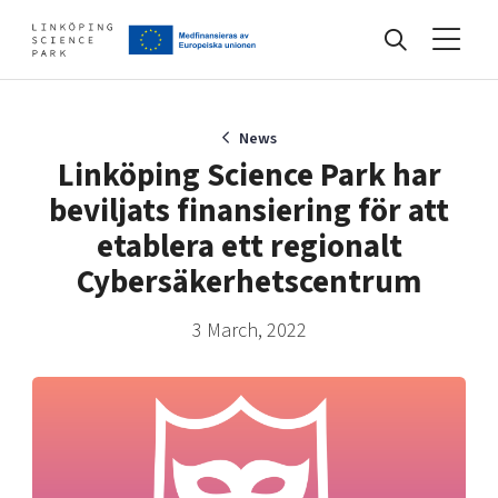
Events
News
Linköping Science Park har
beviljats finansiering för att
Find your network
etablera ett regionalt
Cybersäkerhetscentrum
Develop your company
Artificial intelligence
3 March, 2022
Cybersecurity
About
Internet of Things
Upgrade your skills & master new ones
Manufacturing industries
Global talent
Visual technologies
Our story, mission & vision
40 years anniversary
Tech startups