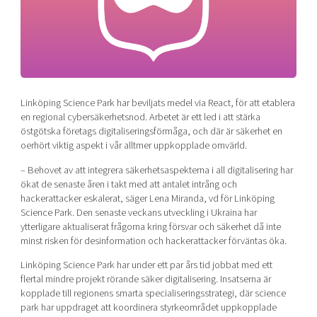
Shaping cities and regions
Our community of companies
Upscaling
Projects
Today's lunch in Mjärdevi
Talent & skills
Publications
Startup & industry collaboration
Bright East
Project toolbox
Offers to boost your business
East Sweden Tech Women
Linköping Science Park har beviljats medel via React, för att etablera
Reversed mentorship
en regional cybersäkerhetsnod. Arbetet är ett led i att stärka
Our clusters
östgötska företags digitaliseringsförmåga, och där är säkerhet en
Funding opportunities
oerhört viktig aspekt i vår alltmer uppkopplade omvärld.
Current offers and activities
– Behovet av att integrera säkerhetsaspekterna i all digitalisering har
ökat de senaste åren i takt med att antalet intrång och
Reach out to us
hackerattacker eskalerat, säger Lena Miranda, vd för Linköping
Locations
Science Park. Den senaste veckans utveckling i Ukraina har
ytterligare aktualiserat frågorna kring försvar och säkerhet då inte
minst risken för desinformation och hackerattacker förväntas öka.
Linköping Science Park har under ett par års tid jobbat med ett
flertal mindre projekt rörande säker digitalisering. Insatserna är
kopplade till regionens smarta specialiseringsstrategi, där science
park har uppdraget att koordinera styrkeområdet uppkopplade