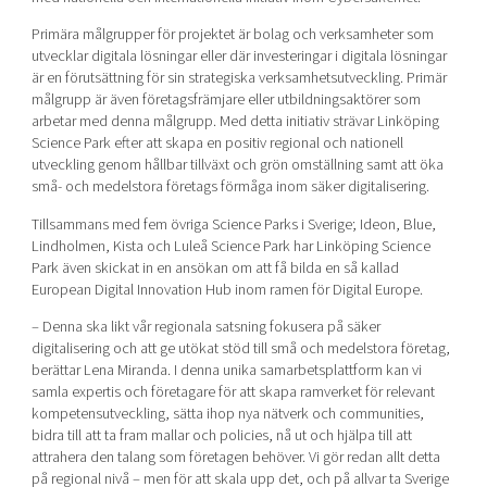
Primära målgrupper för projektet är bolag och verksamheter som
utvecklar digitala lösningar eller där investeringar i digitala lösningar
är en förutsättning för sin strategiska verksamhetsutveckling. Primär
målgrupp är även företagsfrämjare eller utbildningsaktörer som
arbetar med denna målgrupp. Med detta initiativ strävar Linköping
Science Park efter att skapa en positiv regional och nationell
utveckling genom hållbar tillväxt och grön omställning samt att öka
små- och medelstora företags förmåga inom säker digitalisering.
Tillsammans med fem övriga Science Parks i Sverige; Ideon, Blue,
Lindholmen, Kista och Luleå Science Park har Linköping Science
Park även skickat in en ansökan om att få bilda en så kallad
European Digital Innovation Hub inom ramen för Digital Europe.
– Denna ska likt vår regionala satsning fokusera på säker
digitalisering och att ge utökat stöd till små och medelstora företag,
berättar Lena Miranda. I denna unika samarbetsplattform kan vi
samla expertis och företagare för att skapa ramverket för relevant
kompetensutveckling, sätta ihop nya nätverk och communities,
bidra till att ta fram mallar och policies, nå ut och hjälpa till att
attrahera den talang som företagen behöver. Vi gör redan allt detta
på regional nivå – men för att skala upp det, och på allvar ta Sverige