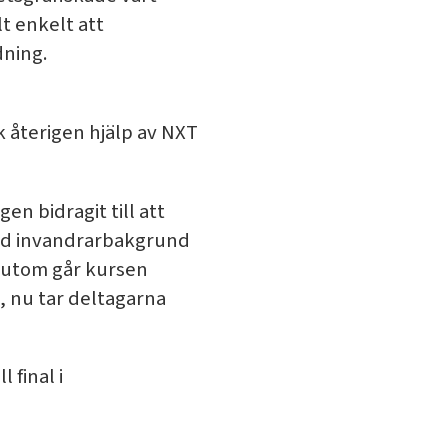
t enkelt att
dning.
ck återigen hjälp av NXT
en bidragit till att
med invandrarbakgrund
ssutom går kursen
n, nu tar deltagarna
 final i