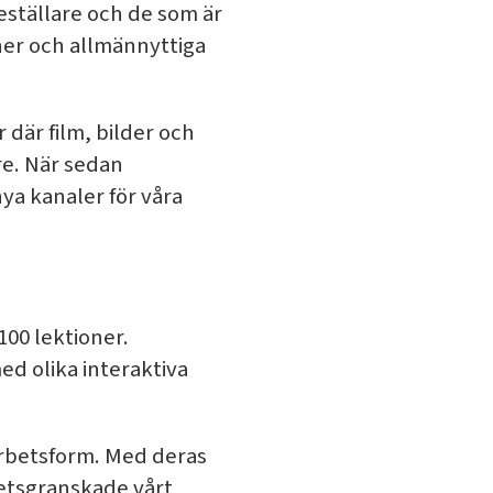
eställare och de som är
ner och allmännyttiga
 där film, bilder och
are. När sedan
ya kanaler för våra
00 lektioner.
ed olika interaktiva
arbetsform. Med deras
tetsgranskade vårt