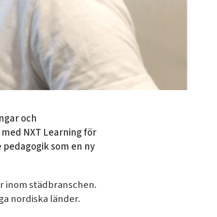
ingar och
e med NXT Learning för
are pedagogik som en ny
r inom städbranschen.
ga nordiska länder.