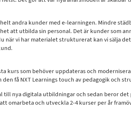
t helt andra kunder med e-learningen. Mindre städb
het att utbilda sin personal. Det är kunder som anna
 Nu när vi har materialet strukturerat kan vi sälja d
kund.
sta kurs som behöver uppdateras och moderniseras. 
n den få NXT Learnings touch av pedagogik och str
al till nya digitala utbildningar och sedan beror de
 att omarbeta och utveckla 2-4 kurser per år framöv