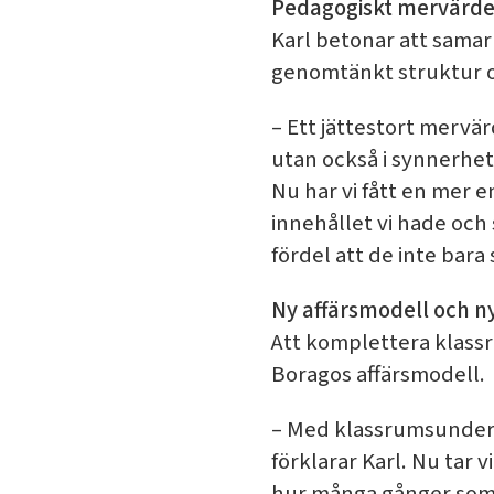
Pedagogiskt mervärd
Karl betonar att samar
genomtänkt struktur 
– Ett jättestort mervär
utan också i synnerhet
Nu har vi fått en mer e
innehållet vi hade och 
fördel att de inte bara
Ny affärsmodell och n
Att komplettera klassr
Boragos affärsmodell.
– Med klassrumsundervis
förklarar Karl. Nu tar 
hur många gånger som he