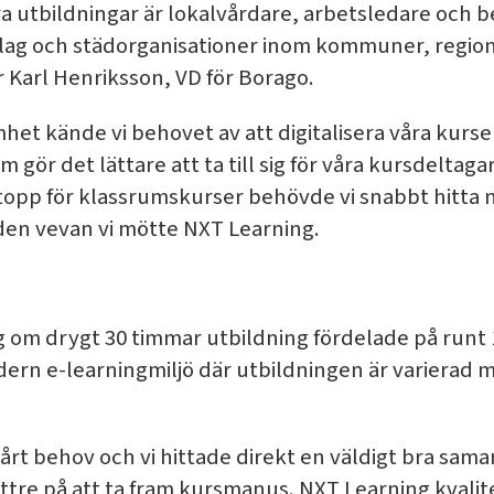
a utbildningar är lokalvårdare, arbetsledare och b
olag och städorganisationer inom kommuner, regio
 Karl Henriksson, VD för Borago.
het kände vi behovet av att digitalisera våra kurser
m gör det lättare att ta till sig för våra kursdeltag
opp för klassrumskurser behövde vi snabbt hitta n
 den vevan vi mötte NXT Learning.
 om drygt 30 timmar utbildning fördelade på runt 1
ern e-learningmiljö där utbildningen är varierad m
årt behov och vi hittade direkt en väldigt bra sam
ättre på att ta fram kursmanus. NXT Learning kvali