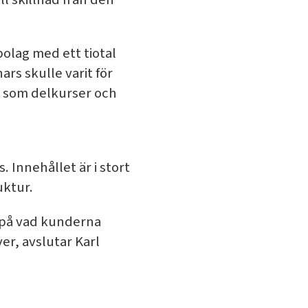
olag med ett tiotal
rs skulle varit för
et som delkurser och
Innehållet är i stort
uktur.
t på vad kunderna
er, avslutar Karl