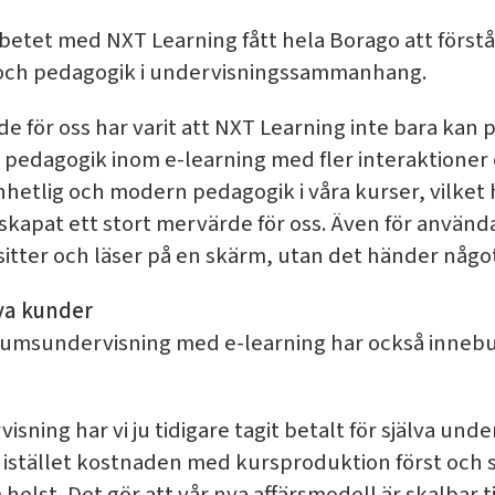
e
betet med NXT Learning fått hela Borago att förstå 
och pedagogik i undervisningssammanhang.
de för oss har varit att NXT Learning inte bara kan
 pedagogik inom e-learning med fler interaktioner 
nhetlig och modern pedagogik i våra kurser, vilket 
skapat ett stort mervärde för oss. Även för använda
 sitter och läser på en skärm, utan det händer någo
ya kunder
umsundervisning med e-learning har också inneburi
ning har vi ju tidigare tagit betalt för själva unde
vi istället kostnaden med kursproduktion först och 
lst. Det gör att vår nya affärsmodell är skalbar ti