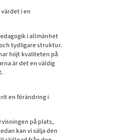
värdet i en
 pedagogik i allmänhet
och tydligare struktur.
har höjt kvaliteten på
rna är det en väldig
t.
t en förändring i
rvisningen på plats,
sedan kan vi sälja den
ll skillnad från den