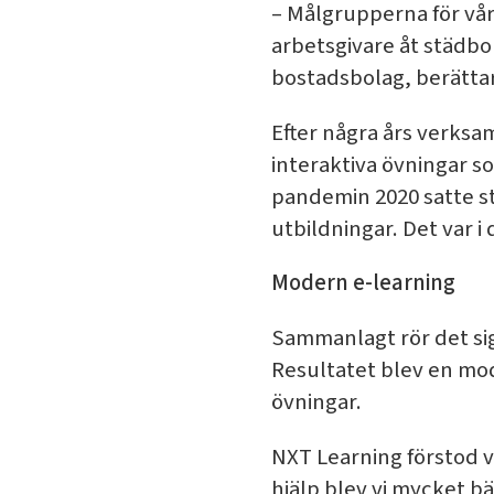
– Målgrupperna för vår
arbetsgivare åt städb
bostadsbolag, berättar
Efter några års verksam
interaktiva övningar so
pandemin 2020 satte st
utbildningar. Det var i
Modern e-learning
Sammanlagt rör det sig
Resultatet blev en mod
övningar.
NXT Learning förstod v
hjälp blev vi mycket b