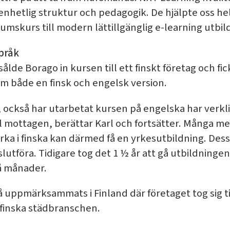
nhetlig struktur och pedagogik. De hjälpte oss hel
umskurs till modern lättillgänglig e-learning utbil
pråk
sålde Borago in kursen till ett finskt företag och fi
am både en finsk och engelsk version.
a, också har utarbetat kursen på engelska har verklig
väl mottagen, berättar Karl och fortsätter. Många 
arka i finska kan därmed få en yrkesutbildning. De
lutföra. Tidigare tog det 1 ½ år att gå utbildninge
å månader.
uppmärksammats i Finland där företaget tog sig till
 finska städbranschen.