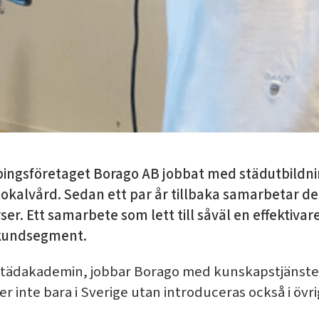
öpingsföretaget Borago AB jobbat med städutbildn
lokalvård. Sedan ett par år tillbaka samarbetar d
urser. Ett samarbete som lett till såväl en effektiv
 kundsegment.
tädakademin, jobbar Borago med kunskapstjänste
inte bara i Sverige utan introduceras också i övri