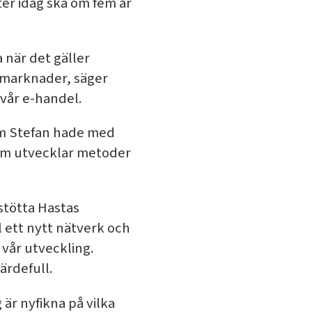
ter idag ska om fem år
a när det gäller
 marknader, säger
 vår e-handel.
om Stefan hade med
som utvecklar metoder
 stötta Hastas
l ett nytt nätverk och
vår utveckling.
ärdefull.
är nyfikna på vilka