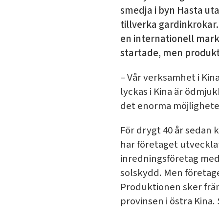
smedja i byn Hasta ut
tillverka gardinkrokar
en internationell markn
startade, men produkt
– Vår verksamhet i Kina 
lyckas i Kina är ödmjuk
det enorma möjlighete
För drygt 40 år sedan 
har företaget utveckla
inredningsföretag med 
solskydd. Men företaget
Produktionen sker främ
provinsen i östra Kina.