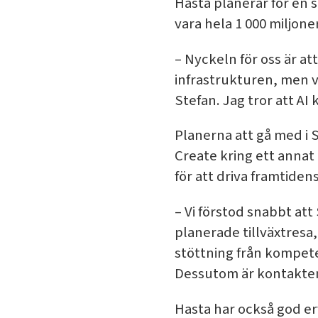
Hasta planerar för en 
vara hela 1 000 miljone
– Nyckeln för oss är at
infrastrukturen, men 
Stefan. Jag tror att AI
Planerna att gå med i
Create kring ett annat
för att driva framtiden
– Vi förstod snabbt att
planerade tillväxtresa,
stöttning från kompet
Dessutom är kontakten
Hasta har också god erf