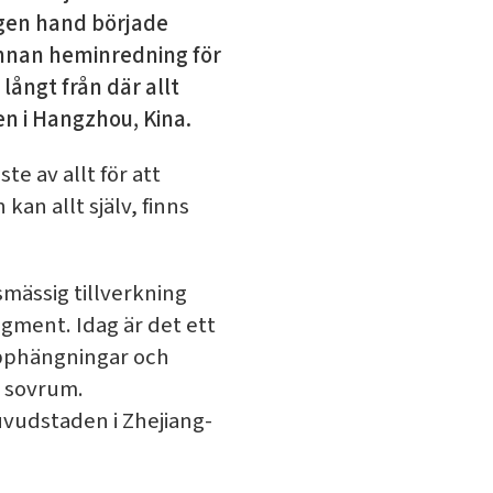
egen hand började
 annan heminredning för
långt från där allt
n i Hangzhou, Kina.
te av allt för att
an allt själv, finns
smässig tillverkning
gment. Idag är det ett
upphängningar och
l sovrum.
uvudstaden i Zhejiang-