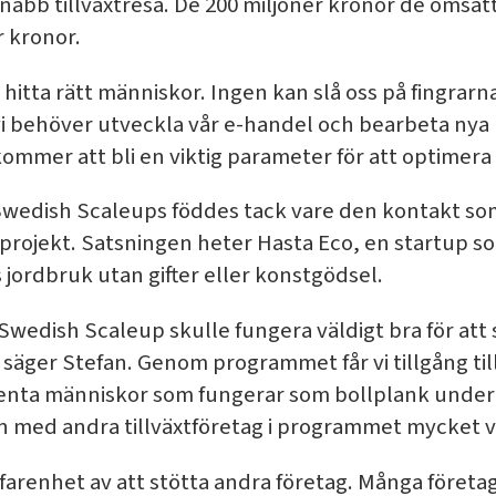
snabb tillväxtresa. De 200 miljoner kronor de omsät
r kronor.
t hitta rätt människor. Ingen kan slå oss på fingrarn
vi behöver utveckla vår e-handel och bearbeta nya
 kommer att bli en viktig parameter för att optimera
 Swedish Scaleups föddes tack vare den kontakt s
 projekt. Satsningen heter Hasta Eco, en startup 
s jordbruk utan gifter eller konstgödsel.
 Swedish Scaleup skulle fungera väldigt bra för att
 säger Stefan. Genom programmet får vi tillgång til
enta människor som fungerar som bollplank under 
 med andra tillväxtföretag i programmet mycket v
arenhet av att stötta andra företag. Många företag 