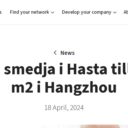
s
Find your network
Develop your company
A
News
new
Bright East
Tech startups
Our clusters
Current of
Funding o
Reach out
 smedja i Hasta til
East Sweden Tech Women
Upscaling
Location
Reversed mentorship
Talent & skills
m2 i Hangzhou
Startup & industry collaboration
Offers to boost your business
18 April, 2024