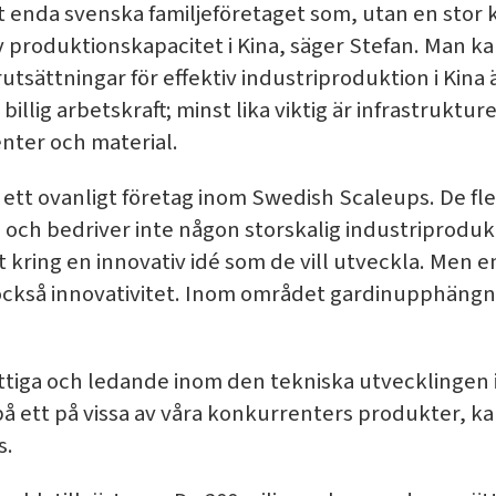
 det enda svenska familjeföretaget som, utan en stor
 produktionskapacitet i Kina, säger Stefan. Man ka
utsättningar för effektiv industriproduktion i Kina ä
l billig arbetskraft; minst lika viktig är infrastruktu
nter och material.
a ett ovanligt företag inom Swedish Scaleups. De fle
och bedriver inte någon storskalig industriproduk
kring en innovativ idé som de vill utveckla. Men en
också innovativitet. Inom området gardinupphängni
påhittiga och ledande inom den tekniska utvecklinge
å ett på vissa av våra konkurrenters produkter, ka
s.