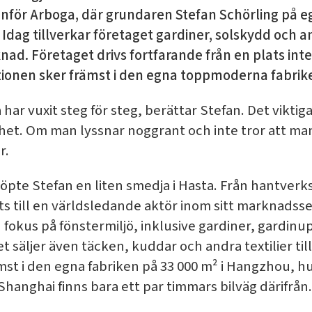
anför Arboga, där grundaren Stefan Schörling på 
. Idag tillverkar företaget gardiner, solskydd och
ad. Företaget drivs fortfarande från en plats inte 
ionen sker främst i den egna toppmoderna fabrike
har vuxit steg för steg, berättar Stefan. Det viktigas
het. Om man lyssnar noggrant och inte tror att man k
r.
köpte Stefan en liten smedja i Hasta. Från hantverk
ts till en världsledande aktör inom sitt marknadsse
fokus på fönstermiljö, inklusive gardiner, gardin
 säljer även täcken, kuddar och andra textilier til
st i den egna fabriken på 33 000 m² i Hangzhou, h
 Shanghai finns bara ett par timmars bilväg därifrån.