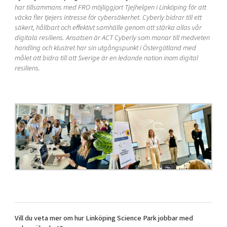
har tillsammans med FRO möjliggjort Tjejhelgen i Linköping för att
väcka fler tjejers intresse för cybersäkerhet. Cyberly bidrar till ett
säkert, hållbart och effektivt samhälle genom att stärka allas vår
digitala resiliens. Ansatsen är ACT Cyberly som manar till medveten
handling och klustret har sin utgångspunkt i Östergötland med
målet att bidra till att Sverige är en ledande nation inom digital
resiliens.
Vill du veta mer om hur Linköping Science Park jobbar med