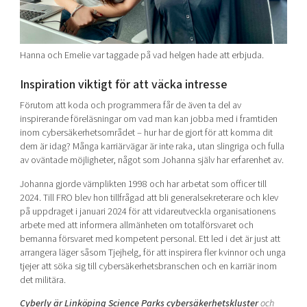
Hanna och Emelie var taggade på vad helgen hade att erbjuda.
Inspiration viktigt för att väcka intresse
Förutom att koda och programmera får de även ta del av
inspirerande föreläsningar om vad man kan jobba med i framtiden
inom cybersäkerhetsområdet – hur har de gjort för att komma dit
dem är idag? Många karriärvägar är inte raka, utan slingriga och fulla
av oväntade möjligheter, något som Johanna själv har erfarenhet av.
Johanna gjorde värnplikten 1998 och har arbetat som officer till
2024. Till FRO blev hon tillfrågad att bli generalsekreterare och klev
på uppdraget i januari 2024 för att vidareutveckla organisationens
arbete med att informera allmänheten om totalförsvaret och
bemanna försvaret med kompetent personal. Ett led i det är just att
arrangera läger såsom Tjejhelg, för att inspirera fler kvinnor och unga
tjejer att söka sig till cybersäkerhetsbranschen och en karriär inom
det militära.
Cyberly är Linköping Science Parks cybersäkerhetskluster
och