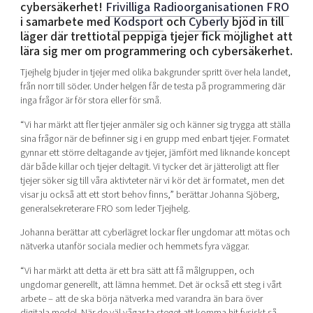
cybersäkerhet!
Frivilliga Radioorganisationen FRO
i samarbete med
Kodsport
och
Cyberly
bjöd in till
läger där trettiotal peppiga tjejer fick möjlighet att
lära sig mer om programmering och cybersäkerhet.
Tjejhelg bjuder in tjejer med olika bakgrunder spritt över hela landet,
från norr till söder. Under helgen får de testa på programmering där
inga frågor är för stora eller för små.
“Vi har märkt att fler tjejer anmäler sig och känner sig trygga att ställa
sina frågor när de befinner sig i en grupp med enbart tjejer. Formatet
gynnar ett större deltagande av tjejer, jämfört med liknande koncept
där både killar och tjejer deltagit. Vi tycker det är jätteroligt att fler
tjejer söker sig till våra aktivteter när vi kör det är formatet, men det
visar ju också att ett stort behov finns,” berättar Johanna Sjöberg,
generalsekreterare FRO som leder Tjejhelg.
Johanna berättar att cyberlägret lockar fler ungdomar att mötas och
nätverka utanför sociala medier och hemmets fyra väggar.
“Vi har märkt att detta är ett bra sätt att få målgruppen, och
ungdomar generellt, att lämna hemmet. Det är också ett steg i vårt
arbete – att de ska börja nätverka med varandra än bara över
digitala medel. När de väl vågar ta steget att komma hit fysiskt så