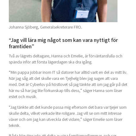
Johanna Sjöberg, Generalsekreterare FRO.
“Jag vill lära mig något som kan vara nyttigt för
framtiden”
Två av lägrets deltagare, Hanna och Emelie, är förväntansfulla och
spända inför att första lägerdagen ska dra igång.
“Min pappa jobbar inom IT så datorer har alltid varit en del av mitt liv.
När jag såg att det skulle vara en Tjejhelg blev jag sugen att vara
med. Det är Cyberlov på höstlovet så jag tänkte att om jag går på det
här nu så har jag lite förkunskap tills dess,” säger Hanna som läser
estet och musik.
“Jag tänkte att det kunde passa mig eftersom det bara var tjejer som
skulle delta, vilket verkade lite roligare. Jag vill se om mitt intresse
växer och om jag kan utveckla det vidare,” säger Emelie som läser
teknik.
Båda blev tipsade att delta av sina familjemedlemmar, och ser