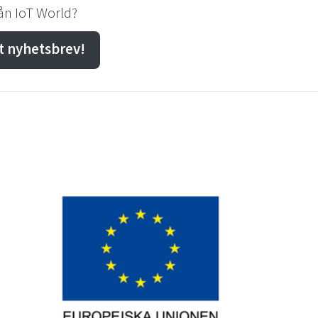
rån IoT World?
t nyhetsbrev!