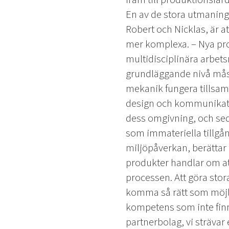
En av de stora utmaning
Robert och Nicklas, är a
mer komplexa.
– Nya pr
multidisciplinära arbet
grundläggande nivå måst
mekanik fungera tillsa
design och kommunikat
dess omgivning, och se
som immateriella tillgån
miljöpåverkan, berättar
produkter handlar om att h
processen. Att göra stora 
komma så rätt som möjlig
kompetens som inte finns
partnerbolag, vi strävar 