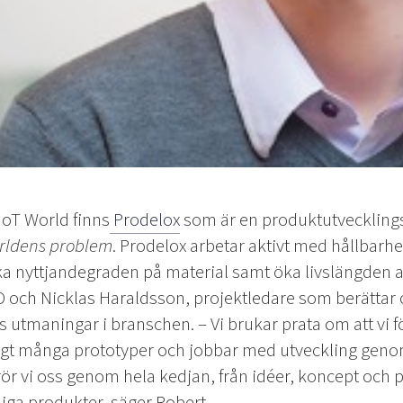
IoT World finns
Prodelox
som är en produktutveckling
ärldens problem
. Prodelox arbetar aktivt med hållbarhe
öka nyttjandegraden på material samt öka livslängden a
D och Nicklas Haraldsson, projektledare som berättar 
s utmaningar i branschen.
– Vi brukar prata om att vi 
digt många prototyper och jobbar med utveckling genom
rör vi oss genom hela kedjan, från idéer, koncept och 
diga produkter, säger Robert.