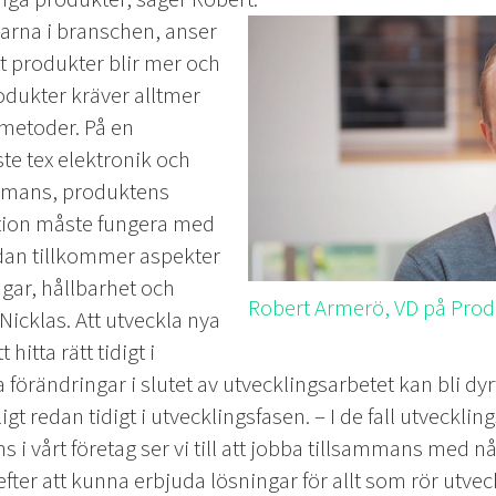
arna i branschen, anser
tt produkter blir mer och
odukter kräver alltmer
smetoder. På en
e tex elektronik och
mmans, produktens
ion måste fungera med
dan tillkommer aspekter
gar, hållbarhet och
Robert Armerö, VD på Prod
 Nicklas.
Att utveckla nya
itta rätt tidigt i
förändringar i slutet av utvecklingsarbetet kan bli dyrt,
t redan tidigt i utvecklingsfasen.
– I de fall utvecklin
 i vårt företag ser vi till att jobba tillsammans med 
efter att kunna erbjuda lösningar för allt som rör utve