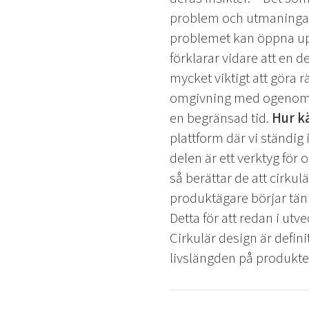
problem och utmaningar.
problemet kan öppna upp 
förklarar vidare att en 
mycket viktigt att göra rä
omgivning med ogenomtän
en begränsad tid.
Hur kä
plattform där vi ständig
delen är ett verktyg för 
så berättar de att cirkulä
produktägare börjar tänk
Detta för att redan i utv
Cirkulär design är defin
livslängden på produkte