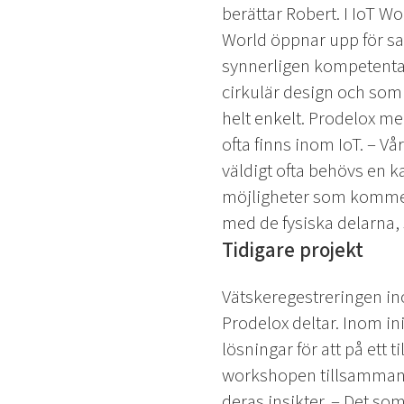
berättar Robert.
I IoT Wo
World öppnar upp för sa
synnerligen kompetenta 
cirkulär design och som R
helt enkelt.
Prodelox men
ofta finns inom IoT.
– Vå
väldigt ofta behövs en ka
möjligheter som kommer 
med de fysiska delarna, s
Tidigare projekt
Vätskeregestreringen in
Prodelox deltar. Inom ini
lösningar för att på ett t
workshopen tillsammans
deras insikter.
– Det som