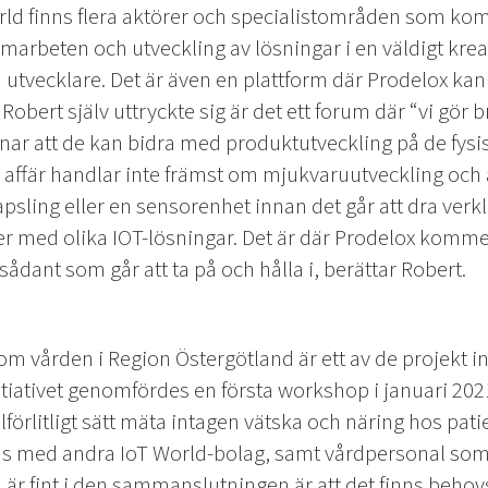
rld finns flera aktörer och specialistområden som kom
marbeten och utveckling av lösningar i en väldigt krea
utvecklare. Det är även en plattform där Prodelox ka
obert själv uttryckte sig är det ett forum där “vi gör 
ar att de kan bidra med produktutveckling på de fys
r affär handlar inte främst om mjukvaruutveckling och
psling eller en sensorenhet innan det går att dra verkl
med olika IOT-lösningar. Det är där Prodelox kommer i
ådant som går att ta på och hålla i, berättar Robert.
om vården i Region Östergötland är ett av de projekt 
tiativet genomfördes en första workshop i januari 2021. 
illförlitligt sätt mäta intagen vätska och näring hos pati
 med andra IoT World-bolag, samt vårdpersonal som
 är fint i den sammanslutningen är att det finns beho