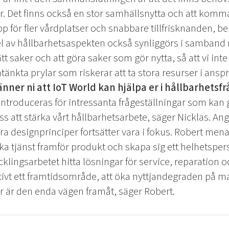
 Det finns också en stor samhällsnytta och att komma 
för fler vårdplatser och snabbare tillfrisknanden, be
del av hållbarhetsaspekten också synliggörs i samband
tt saker och att göra saker som gör nytta, så att vi inte 
kta prylar som riskerar att ta stora resurser i ans
nner ni att IoT World kan hjälpa er i hållbarhetsf
 introduceras för intressanta frågeställningar som kan
oss att stärka vårt hållbarhetsarbete, säger Nicklas.
Ang
ra designprinciper fortsätter vara i fokus. Robert menar a
a tjänst framför produkt och skapa sig ett helhetsper
ecklingsarbetet hitta lösningar för service, reparation o
itivt ett framtidsområde, att öka nyttjandegraden på m
r är den enda vägen framåt, säger Robert.