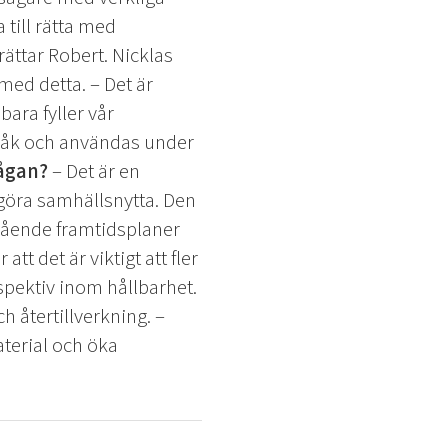
till rätta med
rättar Robert.
Nicklas
 med detta.
– Det är
bara fyller vår
pråk och användas under
rågan?
– Det är en
 göra samhällsnytta. Den
ående framtidsplaner
tt det är viktigt att fler
spektiv inom hållbarhet.
ch återtillverkning.
–
aterial och öka