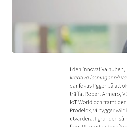
I den innovativa huben, 
kreativa lösningar på v
där fokus ligger på att 
träffat Robert Armerö, V
IoT World och framtiden
Prodelox, vi bygger väl
utvärdera. I grunden så 
fram till produktionsfär