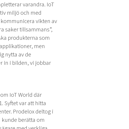
pletterar varandra. IoT
tiv miljö och med
n kommunicera vikten av
bra saker tillsammans”,
iska produkterna som
 applikationer, men
ig nytta av de
n i bilden, vi jobbar
inom IoT World där
Syftet var att hitta
enter. Prodelox deltog i
 kunde berätta om
vsägare med verkliga