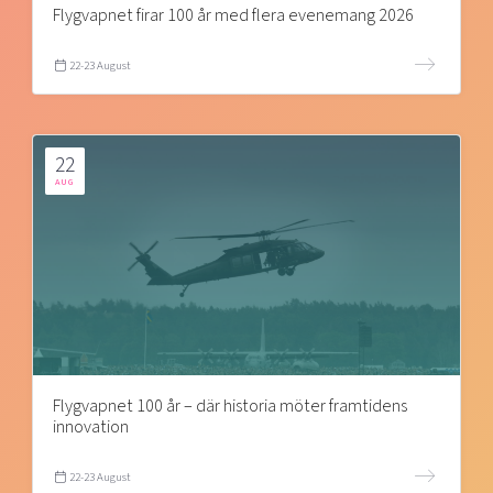
Flygvapnet firar 100 år med flera evenemang 2026
22-23 August
22
AUG
Flygvapnet 100 år – där historia möter framtidens
innovation
22-23 August