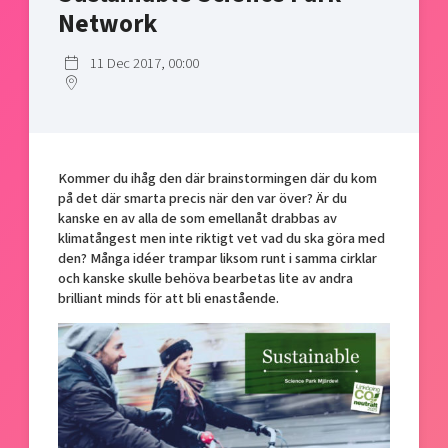
Shaping cities and regions
Our community of companies
Network
Upscaling
Projects
Today's lunch in Mjärdevi
Talent & skills
11 Dec 2017, 00:00
Publications
Startup & industry collaboration
Bright East
Project toolbox
Offers to boost your business
East Sweden Tech Women
Reversed mentorship
Kommer du ihåg den där brainstormingen där du kom
Our clusters
Funding opportunities
på det där smarta precis när den var över? Är du
kanske en av alla de som emellanåt drabbas av
Current offers and activities
klimatångest men inte riktigt vet vad du ska göra med
den? Många idéer trampar liksom runt i samma cirklar
Reach out to us
och kanske skulle behöva bearbetas lite av andra
Locations
brilliant minds för att bli enastående.