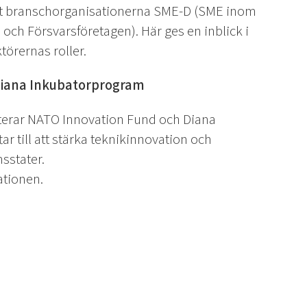
mt branschorganisationerna SME-D (SME inom
och Försvarsföretagen). Här ges en inblick i
örernas roller.
Diana Inkubatorprogram
erar NATO Innovation Fund och Diana
ar till att stärka teknikinnovation och
sstater.
ationen.