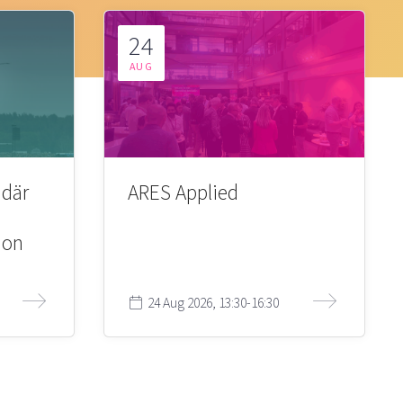
24
AUG
 där
ARES Applied
ion
24 Aug 2026, 13:30-16:30