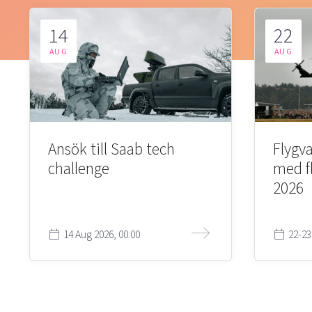
14
22
AUG
AUG
Ansök till Saab tech
Flygva
challenge
med f
2026
14 Aug 2026, 00:00
22-23