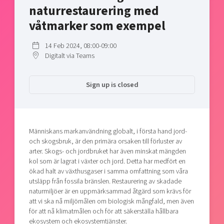
Shaping cities and regions
naturrestaurering med
Our community of companies
Upscaling
Projects
våtmarker som exempel
Today's lunch in Mjärdevi
Talent & skills
Publications
Startup & industry collaboration
14 Feb 2024, 08:00-09:00
Bright East
Project toolbox
Digitalt via Teams
Offers to boost your business
East Sweden Tech Women
Reversed mentorship
Sign up is closed
Our clusters
Funding opportunities
Current offers and activities
Människans markanvändning globalt, i första hand jord-
Reach out to us
och skogsbruk, är den primära orsaken till förluster av
Locations
arter. Skogs- och jordbruket har även minskat mängden
kol som är lagrat i växter och jord. Detta har medfört en
ökad halt av växthusgaser i samma omfattning som våra
utsläpp från fossila bränslen. Restaurering av skadade
naturmiljöer är en uppmärksammad åtgärd som krävs för
att vi ska nå miljömålen om biologisk mångfald, men även
för att nå klimatmålen och för att säkerställa hållbara
ekosystem och ekosystemtjänster.