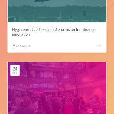
Flygvapnet 100 år – där historia möter framtidens
innovation
22-23 August
24
AUG