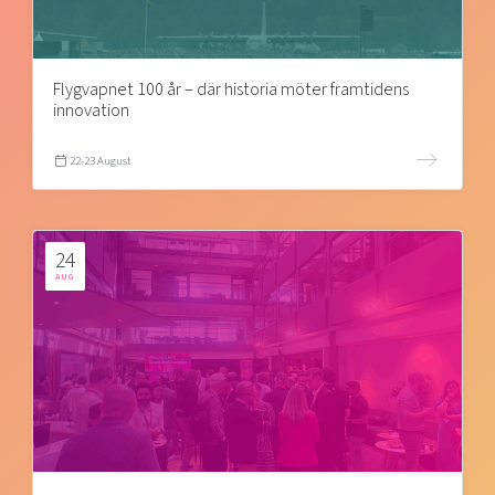
Flygvapnet 100 år – där historia möter framtidens
innovation
22-23 August
24
AUG