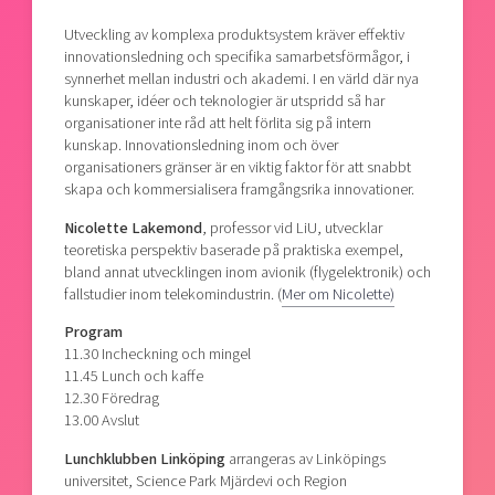
Shaping cities and regions
Our community of companies
Upscaling
Utveckling av komplexa produktsystem kräver effektiv
Projects
Today's lunch in Mjärdevi
innovationsledning och specifika samarbetsförmågor, i
Talent & skills
synnerhet mellan industri och akademi. I en värld där nya
Publications
Startup & industry collaboration
kunskaper, idéer och teknologier är utspridd så har
Bright East
Project toolbox
Offers to boost your business
organisationer inte råd att helt förlita sig på intern
East Sweden Tech Women
kunskap. Innovationsledning inom och över
organisationers gränser är en viktig faktor för att snabbt
Reversed mentorship
skapa och kommersialisera framgångsrika innovationer.
Our clusters
Funding opportunities
Nicolette Lakemond
, professor vid LiU, utvecklar
teoretiska perspektiv baserade på praktiska exempel,
Current offers and activities
bland annat utvecklingen inom avionik (flygelektronik) och
fallstudier inom telekomindustrin. (
Mer om Nicolette)
Reach out to us
Locations
Program
11.30 Incheckning och mingel
11.45 Lunch och kaffe
12.30 Föredrag
13.00 Avslut
Lunchklubben Linköping
arrangeras av Linköpings
universitet, Science Park Mjärdevi och Region