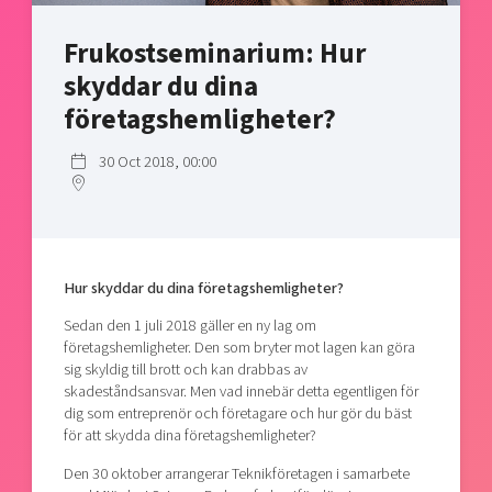
Shaping cities and regions
Our community of companies
Upscaling
Frukostseminarium: Hur
Projects
Today's lunch in Mjärdevi
Talent & skills
skyddar du dina
Publications
Startup & industry collaboration
Bright East
företagshemligheter?
Project toolbox
Offers to boost your business
East Sweden Tech Women
30 Oct 2018, 00:00
Reversed mentorship
Our clusters
Funding opportunities
Current offers and activities
Hur skyddar du dina företagshemligheter?
Reach out to us
Sedan den 1 juli 2018 gäller en ny lag om
Locations
företagshemligheter. Den som bryter mot lagen kan göra
sig skyldig till brott och kan drabbas av
skadeståndsansvar. Men vad innebär detta egentligen för
dig som entreprenör och företagare och hur gör du bäst
för att skydda dina företagshemligheter?
Den 30 oktober arrangerar Teknikföretagen i samarbete