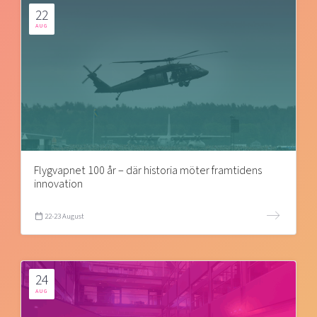
22
AUG
Flygvapnet 100 år – där historia möter framtidens
innovation
22-23 August
24
AUG