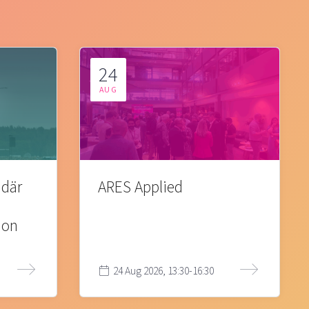
24
AUG
 där
ARES Applied
ion
24 Aug 2026, 13:30-16:30