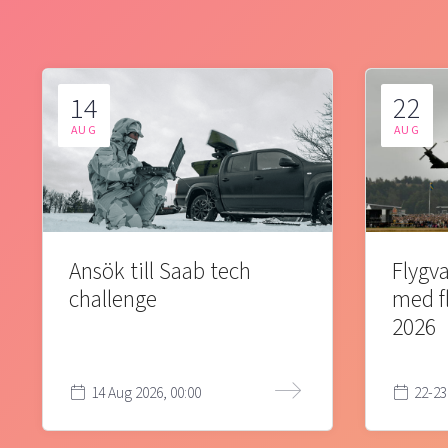
14
22
AUG
AUG
Ansök till Saab tech
Flygva
challenge
med f
2026
14 Aug 2026, 00:00
22-23