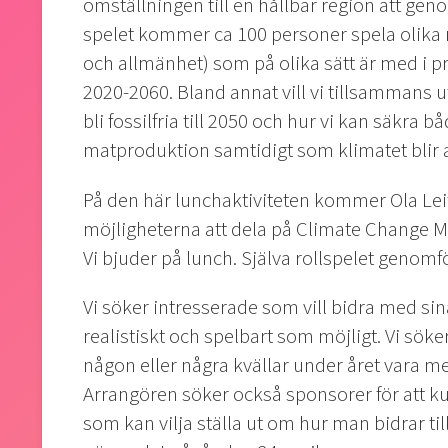
omställningen till en hållbar region att ge
spelet kommer ca 100 personer spela olika ro
och allmänhet) som på olika sätt är med i p
2020-2060. Bland annat vill vi tillsammans 
bli fossilfria till 2050 och hur vi kan säkra
matproduktion samtidigt som klimatet blir a
På den här lunchaktiviteten kommer Ola Leif
möjligheterna att dela på Climate Change 
Vi bjuder på lunch. Själva rollspelet genomför
Vi söker intresserade som vill bidra med sin
realistiskt och spelbart som möjligt. Vi sök
någon eller några kvällar under året vara m
Arrangören söker också sponsorer för att 
som kan vilja ställa ut om hur man bidrar t