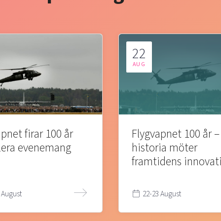
22
AUG
pnet firar 100 år
Flygvapnet 100 år –
lera evenemang
historia möter
framtidens innovat
 August
22-23 August