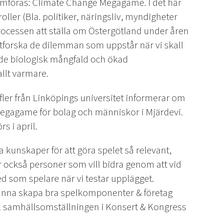
nomföras: Climate Change Megagame. I det här
ller (Bla. politiker, näringsliv, myndigheter
rocessen att ställa om Östergötland under åren
utforska de dilemman som uppstår när vi skall
 både biologisk mångfald och ökad
llt varmare.
ler från Linköpings universitet informerar om
Megagame för bolag och människor i Mjärdevi.
s i april.
a kunskaper för att göra spelet så relevant,
er också personer som vill bidra genom att vid
ed som spelare när vi testar upplägget.
kunna skapa bra spelkomponenter & företag
ill samhällsomställningen i Konsert & Kongress