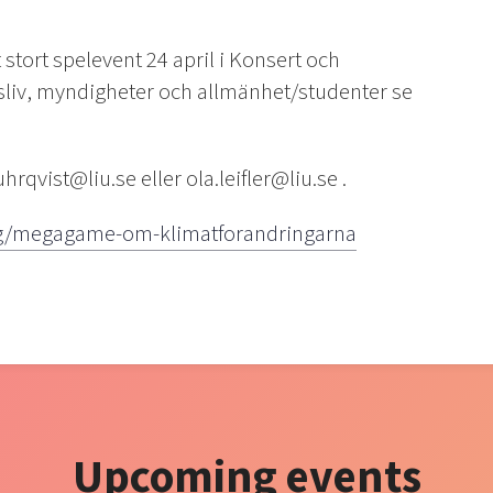
t stort spelevent 24 april i Konsert och
sliv, myndigheter och allmänhet/studenter se
uhrqvist@liu.se eller ola.leifler@liu.se .
ning/megagame-om-klimatforandringarna
Upcoming events