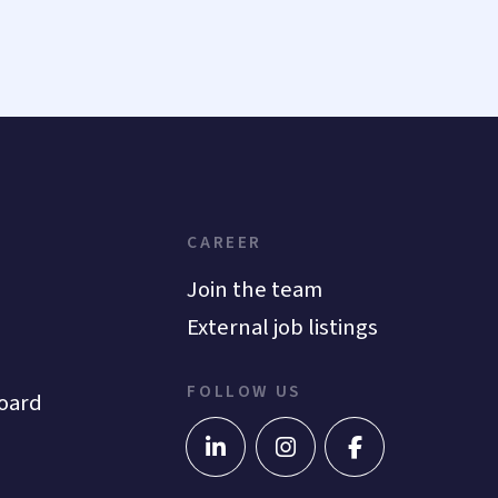
CAREER
Join the team
External job listings
FOLLOW US
oard