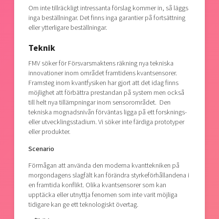
Om inte tillräckligt intressanta förslag kommer in, så läggs
inga beställningar. Det finns inga garantier på fortsättning
eller ytterligare beställningar.
Teknik
FMV söker för Försvarsmaktens räkning nya tekniska
innovationer inom området framtidens kvantsensorer.
Framsteg inom kvantfysiken har gjort att det idag finns
möjlighet att förbättra prestandan på system men också
till helt nya tillämpningar inom sensorområdet. Den
tekniska mognadsnivån förväntas ligga på ett forsknings-
eller utvecklingsstadium. Vi söker inte färdiga prototyper
eller produkter.
Scenario
Förmågan att använda den moderna kvanttekniken på
morgondagens slagfält kan förändra styrkeförhållandena i
en framtida konflikt. Olika kvantsensorer som kan
upptäcka eller utnyttja fenomen som inte varit möjliga
tidigare kan ge ett teknologiskt övertag.