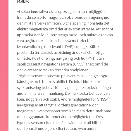
Målbild
Vi söker innovativa civila uppslag som kan möjliggöra
framtida sensorförmågor och oberoende navigering inom
den militära verksamheten. Signalspaning inom hela det
elektromagnetiska området är av stort intresse. Att snabbt
upptäcka och lokalisera svaga radio- och mikrovågor kan
vara avgörande i en konflikt. Nya metoder för
kvantavbildning (t.ex kvant-LIDAR) som ger bättre
prestanda än klassisk avbildning är också ett möjligt
område. Positionering, navigering och tid (PNT) utan
satellitbaserat navigationssystem (GNSS) är ett område
där kvantsensorer kan förändra spelplanen.
Tröghetssensorer baserad på kvantteknik kan ge högre
känslighet och bättre stabilitet. En lokal klocka för
synkronisering behövs för navigering men också i många
andra militära sammanhang. Denna klocka behöver vara
liten, noggrann och stabil. Andra möjligheter för GNSS-fri
navigering är att utnyttja jordens gravitations- och
magnetfält. Kvantsensorer som kan mäta detta snabbare
och noggrannare kommer ändra möjligheterna. Dessa
typer av sensorer kan också användas för att hitta tunnlar
och föremål under jord eller i vatten. Även andra