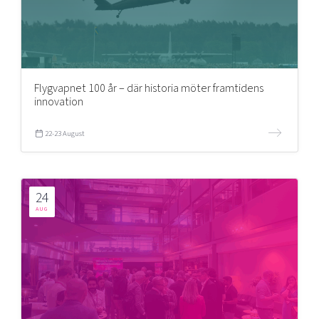
Flygvapnet 100 år – där historia möter framtidens
innovation
22-23 August
24
AUG