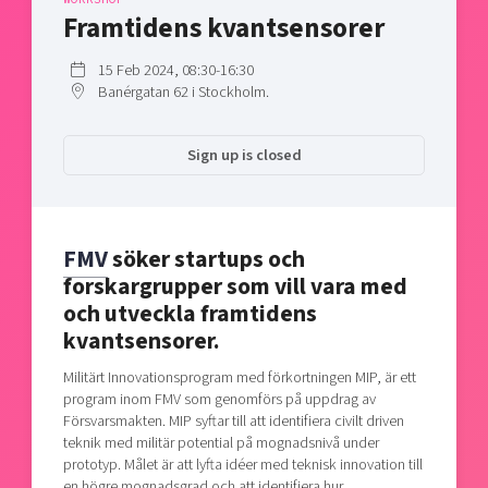
Shaping cities and regions
Our community of companies
Framtidens kvantsensorer
Upscaling
Projects
Today's lunch in Mjärdevi
Talent & skills
15 Feb 2024, 08:30-16:30
Publications
Startup & industry collaboration
Banérgatan 62 i Stockholm.
Bright East
Project toolbox
Offers to boost your business
East Sweden Tech Women
Sign up is closed
Reversed mentorship
Our clusters
Funding opportunities
FMV
söker startups och
Current offers and activities
forskargrupper som vill vara med
Reach out to us
och utveckla framtidens
Locations
kvantsensorer.
Militärt Innovationsprogram med förkortningen MIP, är ett
program inom FMV som genomförs på uppdrag av
Försvarsmakten. MIP syftar till att identifiera civilt driven
teknik med militär potential på mognadsnivå under
prototyp. Målet är att lyfta idéer med teknisk innovation till
en högre mognadsgrad och att identifiera hur