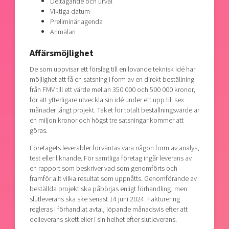
Deltagande och urval
Viktiga datum
Preliminär agenda
Anmälan
Affärsmöjlighet
De som uppvisar ett förslag till en lovande teknisk idé har
möjlighet att få en satsning i form av en direkt beställning
från FMV till ett värde mellan 350 000 och 500 000 kronor,
för att ytterligare utveckla sin idé under ett upp till sex
månader långt projekt. Taket för totalt beställningsvärde är
en miljon kronor och högst tre satsningar kommer att
göras.
Företagets leverabler förväntas vara någon form av analys,
test eller liknande. För samtliga företag ingår leverans av
en rapport som beskriver vad som genomförts och
framför allt vilka resultat som uppnåtts. Genomförande av
beställda projekt ska påbörjas enligt förhandling, men
slutleverans ska ske senast 14 juni 2024. Fakturering
regleras i förhandlat avtal, löpande månadsvis efter att
delleverans skett eller i sin helhet efter slutleverans.