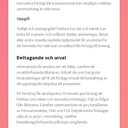
innovativa förslag där kvantsensorer kan utnyttjas i militära
sammanhang är välkomna.
Uppgift
Tydligt och pedagogiskt förklara hur idé och teknik kan
bidra till scenario och målbild. Bilder, animeringar, filmer
eller andra visuella/audiella hjälpmedel får användas för
att förmedla hur idén kan omsättas från förslag till lösning.
Deltagande och urval
Intresserade får ansöka om att delta, varefter ett
urvalsförfarande tillämpas. Enbart de som har goda
förutsättningar att få sitt förslag omsatt till beställning av
ett uppdrag blir inbjudna att presentera.
På TechDay får de inbjudna 20 minuter per förslag att
förklara sina idéer och innovativa lösningar, följt av frågor
från åhörarna. Därefter sammanträder en jury bestående
av Försvarsmakten, FMV och FOI. Det/de bästa förslagen
väljs ut av juryn i omröstning, varefter
beställningsförfarande påbörjas omgående.