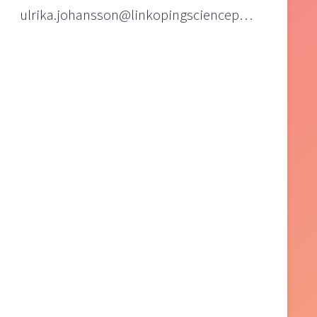
ulrika.johansson@linkopingsciencepark.se