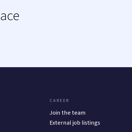
lace
CAREER
Join the team
External job listings