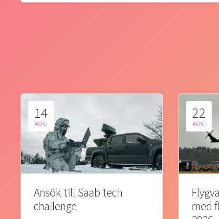
14
22
AUG
AUG
Ansök till Saab tech
Flygva
challenge
med f