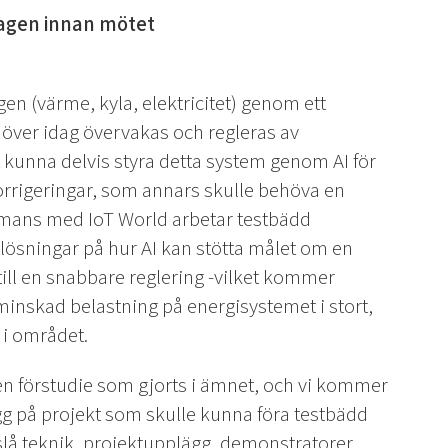
 dagen innan mötet
en (värme, kyla, elektricitet) genom ett
ver idag övervakas och regleras av
 kunna delvis styra detta system genom AI för
rrigeringar, som annars skulle behöva en
mmans med IoT World arbetar testbädd
på lösningar på hur AI kan stötta målet om en
till en snabbare reglering -vilket kommer
inskad belastning på energisystemet i stort,
i området.
 förstudie som gjorts i ämnet, och vi kommer
 på projekt som skulle kunna föra testbädd
slå teknik, projektupplägg, demonstratorer