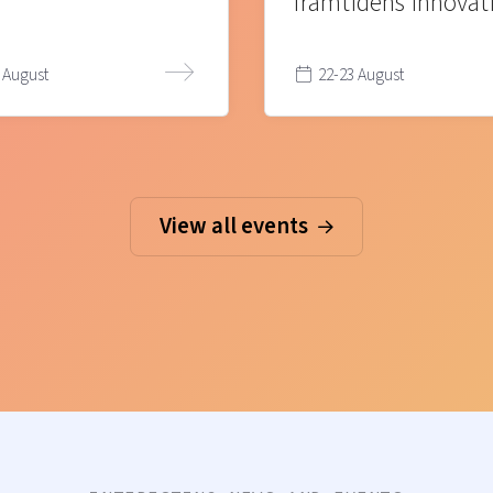
framtidens innovat
 August
22-23 August
View all events