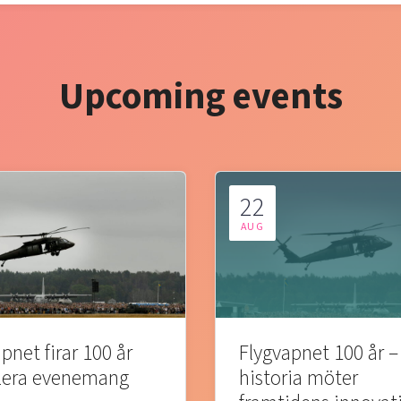
Upcoming events
22
AUG
pnet firar 100 år
Flygvapnet 100 år –
lera evenemang
historia möter