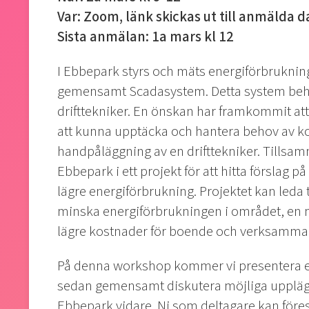
Var: Zoom, länk skickas ut till anmälda
Sista anmälan: 1a mars kl 12
I Ebbepark styrs och mäts energiförbrukning
gemensamt Scadasystem. Detta system behö
drifttekniker. En önskan har framkommit att
att kunna upptäcka och hantera behov av ko
handpåläggning av en drifttekniker. Tillsa
Ebbepark i ett projekt för att hitta förslag 
lägre energiförbrukning. Projektet kan leda 
minska energiförbrukningen i området, en m
lägre kostnader för boende och verksamma 
På denna workshop kommer vi presentera en
sedan gemensamt diskutera möjliga upplägg
Ebbepark vidare. Ni som deltagare kan före