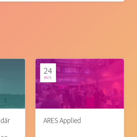
24
AUG
 där
ARES Applied