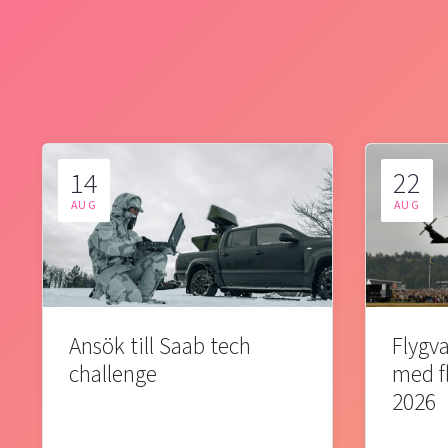
14
22
AUG
AUG
Ansök till Saab tech
Flygva
challenge
med f
2026