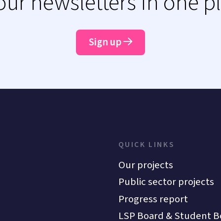
 our newsletters in one p
Sign up
QUICK LINKS
Our projects
Public sector projects
Progress report
LSP Board & Student B