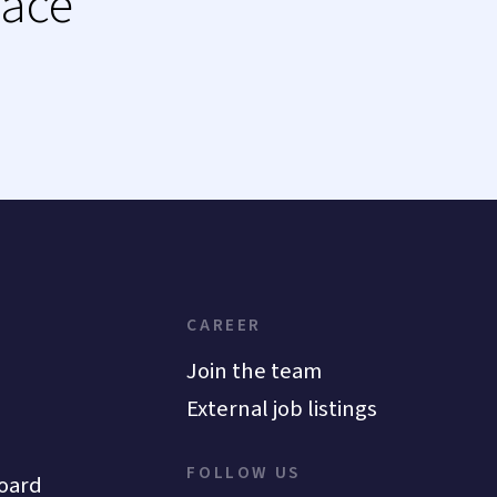
lace
CAREER
Join the team
External job listings
FOLLOW US
oard