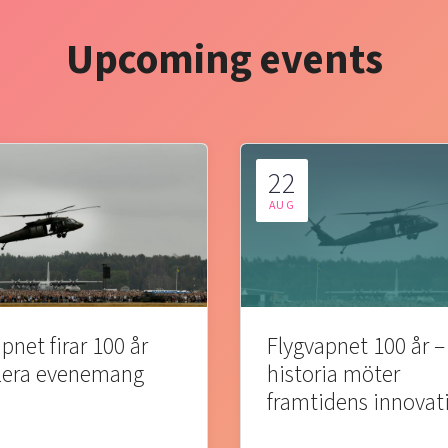
Upcoming events
22
AUG
pnet firar 100 år
Flygvapnet 100 år –
lera evenemang
historia möter
framtidens innovat