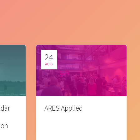
24
AUG
 där
ARES Applied
ion