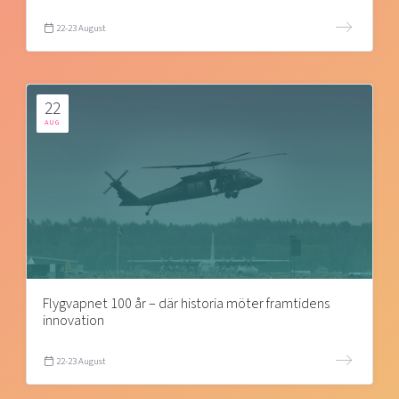
22-23 August
22
AUG
Flygvapnet 100 år – där historia möter framtidens
innovation
22-23 August