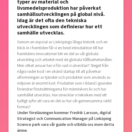
typer av material och
livsmedelsproduktion har påverkat
samhällsutvecklingen på global nivå.
Idag är det ofta den tekniska
utvecklingen som definierar hur ett
samhälle utvecklas.
Genom en exposé av Linköpings långa historik och en
blick in i framtiden får vi en bred introduktion till hur
framtidens innovationer blir en del av vår globala
utveckling och arbetet med de globala hållbarhetsmålen.
Men vilket ansvar har vi för vad vi utvecklar? Steget från
några rader kod i en okänd startup till att påverkar
utformningen av tjänster och produkter som används av
miljoner är enormt kort. Produkter som i ibland i grunden
förändrar förutsättningarna för människors liv och hur
samhället utvecklas. Hur utvecklar vi tekniken med ett
tydligt syfte att vara en del av hur vår gemensamma värld
formas?
Under föreläsningen kommer Fredrik Larsson, digital
Strategist och Communication Manager på Linköping
Science park vara vår guide och utbilda oss inom detta
ämne.