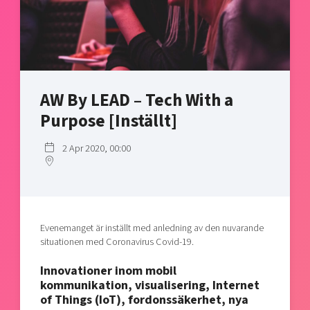
Shaping cities and regions
Our community of companies
Upscaling
Projects
Today's lunch in Mjärdevi
Talent & skills
Publications
Startup & industry collaboration
Bright East
Project toolbox
Offers to boost your business
East Sweden Tech Women
AW By LEAD – Tech With a
Reversed mentorship
Purpose [Inställt]
Our clusters
Funding opportunities
2 Apr 2020, 00:00
Current offers and activities
Reach out to us
Locations
Evenemanget är inställt med anledning av den nuvarande
situationen med Coronavirus Covid-19.
Innovationer inom mobil
kommunikation, visualisering, Internet
of Things (IoT), fordonssäkerhet, nya