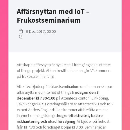
Shaping cities and regions
Our community of companies
Upscaling
Affärsnyttan med IoT –
Projects
Today's lunch in Mjärdevi
Talent & skills
Frukostseminarium
Publications
Startup & industry collaboration
Bright East
Project toolbox
8 Dec 2017, 00:00
Offers to boost your business
East Sweden Tech Women
Reversed mentorship
Our clusters
Funding opportunities
Att skapa affärsnytta är nyckeln till framgångsrika internet
Current offers and activities
of things-projekt. Vi kan berätta hur man gör. Välkommen
på frukostseminarium!
Reach out to us
Locations
Attentec bjuder på frukostseminarium om hur man skapar
affärsnytta med internet of things
fredagen den 8
december kl 7.30-9.00
på Attentecs kontor i Linköping,
Teknikringen 4B. Föredragshållare är Attentecs VD och IoT-
expert Anders Englund. Han kommer att berätta om hur
internet of things kan ge
högre effektivitet, bättre
riskhantering och ökad försäljning
. Vi bjuder på frukost
från kl 7.30 och föredraget börjar kl 8.00. Seminariet är