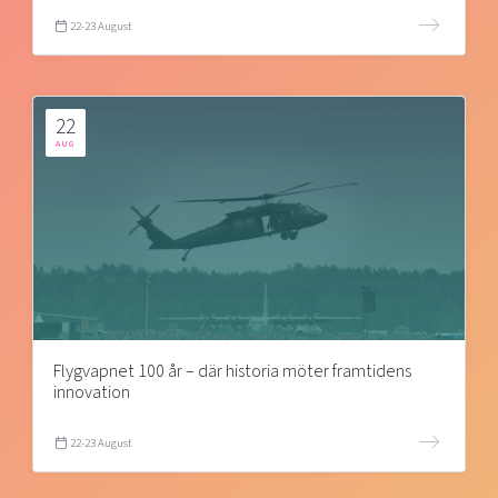
22-23 August
22
AUG
Flygvapnet 100 år – där historia möter framtidens
innovation
22-23 August