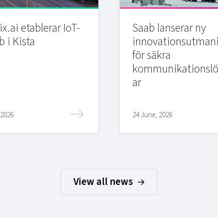
x.ai etablerar IoT-
Saab lanserar ny
b i Kista
innovationsutman
för säkra
kommunikationslö
ar
 2026
24 June, 2026
View all news