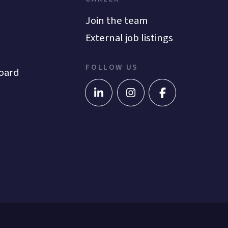
Join the team
External job listings
FOLLOW US
oard