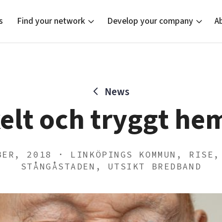
s
Find your network
Develop your company
A
News
new
Bright East
Tech startups
Our clusters
Current of
Funding o
Reach out
elt och tryggt h
East Sweden Tech Women
Upscaling
Location
Reversed mentorship
Talent & skills
Startup & industry collaboration
Offers to boost your business
BER, 2018 · LINKÖPINGS KOMMUN, RISE,
STÅNGÅSTADEN, UTSIKT BREDBAND