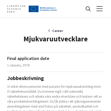
Events
Career
Mjukvaruutvecklare
Find your network
Final application date
1 January, 1970
Develop your company
Artificial intelligence
Jobbeskrivning
Cybersecurity
About
Internet of Things
Vi söker drivna personer med passion för mjukvaruutveckling inom
Upgrade your skills & master new ones
IT-säkerhetsområdet. Du kommer ingå i vårt nationella
Manufacturing industries
säkerhetsteam och arbeta nära andra utvecklare och testare i ett av
Global talent
våra produktutvecklingsteam. Du får jobba i ett självorganiserande
utvecklingsteam med stort fokus på säkerhet, användbarhet och
Visual technologies
Our story, mission & vision
40 years anniversary
Tech startups