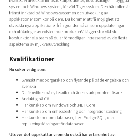
kvalitet. Vi utvecklar infrastrukturprodukter, huvudsakligen inbyggda
Shaping cities and regions
Our community of companies
system och Windows-system, för vårt Tiger-system. Den här rollen är
Upscaling
främst inriktad på Windows-systemen och utveckling av
Projects
Today's lunch in Mjärdevi
Talent & skills
applikationer som kör på dem. Du kommer att få möjlighet att
Publications
utveckla nya applikationer från grunden såväl som uppdateringar
Startup & industry collaboration
Bright East
och utökningar av existerande produkterVi lägger stor vikt vid
Project toolbox
Offers to boost your business
korsfunktionella team så du är förmodligen intresserad av de flesta
East Sweden Tech Women
aspekterna av mjukvaruutveckling.
Reversed mentorship
Kvalifikationer
Our clusters
Funding opportunities
Nu söker vi dig som:
Current offers and activities
Svenskt medborgarskap och flytande på både engelska och
Reach out to us
svenska
Du är nyfiken på ny teknik och är en stark problemlösare
Locations
Är duktig på C#
Har kunskap om Windows och .NET Core
Har kunskap om enhetstestning och integrationstestning
Har kunskaper om databaser, t.ex. PostgreSQL, och
replikeringslösningar för databaser
Utöver det uppskattar vi om du också har erfarenhet av: