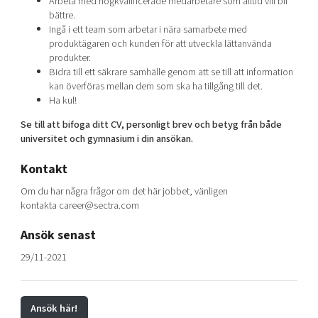
Arbeta med högkvalificerade medarbetare som alltid vill bli
bättre.
Ingå i ett team som arbetar i nära samarbete med
produktägaren och kunden för att utveckla lättanvända
produkter.
Bidra till ett säkrare samhälle genom att se till att information
kan överföras mellan dem som ska ha tillgång till det.
Ha kul!
Se till att bifoga ditt CV, personligt brev och betyg från både
universitet och gymnasium i din ansökan.
Kontakt
Om du har några frågor om det här jobbet, vänligen
kontakta career@sectra.com
Ansök senast
29/11-2021
Ansök här!