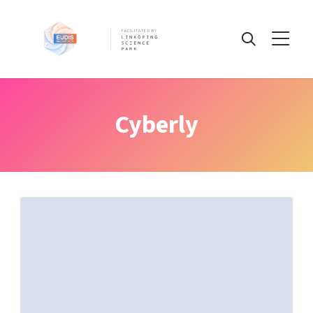
FACILITATED BY
Information
Cyberly
Challenges
IP
Pre-register today!