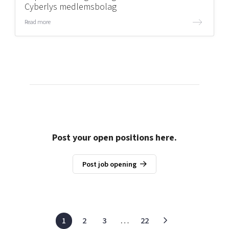
Cyberlys medlemsbolag
Read more
Post your open positions here.
Post job opening
1
2
3
…
22